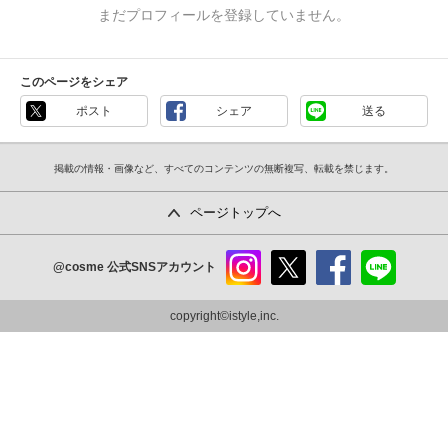
まだプロフィールを登録していません。
このページをシェア
ポスト
シェア
送る
掲載の情報・画像など、すべてのコンテンツの無断複写、転載を禁じます。
ページトップへ
@cosme
公式SNSアカウント
instag
x
faceb
line
ram
ook
copyright©istyle,inc.