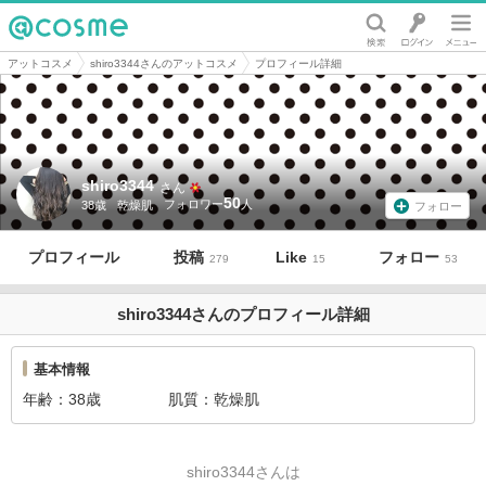
@cosme
アットコスメ
shiro3344さんのアットコスメ
プロフィール詳細
shiro3344
さん
50
38歳
乾燥肌
フォロー
プロフィール
投稿
Like
フォロー
279
15
53
shiro3344さんのプロフィール詳細
基本情報
年齢
38歳
肌質
乾燥肌
shiro3344さんは