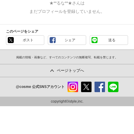
★**るな**★さんは
まだプロフィールを登録していません。
このページをシェア
ポスト
シェア
送る
掲載の情報・画像など、すべてのコンテンツの無断複写、転載を禁じます。
ページトップへ
@cosme
公式SNSアカウント
instag
x
faceb
line
ram
ook
copyright©istyle,inc.