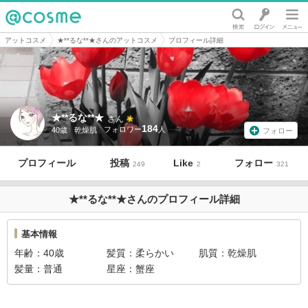
@cosme
アットコスメ
★**るな**★さんのアットコスメ
プロフィール詳細
★**るな**★
さん
184
40歳
乾燥肌
フォロー
プロフィール
投稿
Like
フォロー
249
2
321
★**るな**★さんのプロフィール詳細
基本情報
年齢
40歳
髪質
柔らかい
肌質
乾燥肌
髪量
普通
星座
蟹座