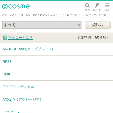
@cosme
アットコスメ
★**るな**★さんのアットコスメ
フォロー一覧
フォローブランド一覧
全
177
件（50音順）
フォローとは？
ARDORBRAIN(アーダブレーン)
RF28
RMK
アイアイメディカル
AXXZIA（アクシージア）
アクセーヌ