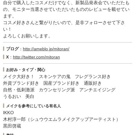
自分で購入したコスメだけでなく、新製品発表会でいただたも
の、モニター当選させていただいたもののレビューを載せてい
ます。
コスメ好きさんと繋がりたいので、是非フォローさせて下さ
い！
よろしくお願いします。
ブログ
http://ameblo.jp/mitoran/
X
http://twitter.com/mitoran
お好み・タイプ・関心
メイク大好き！
スキンケアの鬼
フレグランス好き
外資ブランド好き
国産ブランド好き
通販好き
自然・低刺激派
カウンセリング派
アンチエイジング
うるおい
美白
メイクを参考にしている有名人
IKKO
木村淳一郎（シュウウエムラメイクアップアーティスト）
黒田啓蔵