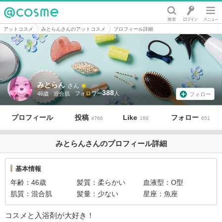
@cosme
アットコスメ
みとらんさんのアットコスメ
プロフィール詳細
みとらん
さん
388
46歳
混合肌
フォロー
プロフィール
投稿
Like
フォロー
4766
166
651
みとらんさんのプロフィール詳細
基本情報
年齢
46歳
髪質
柔らかい
血液型
O型
肌質
混合肌
髪量
少ない
星座
魚座
コスメと入浴剤が大好き！