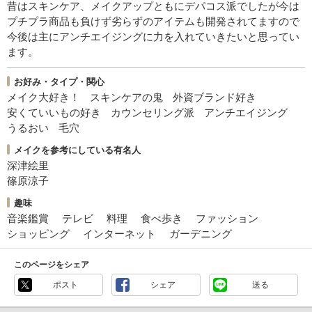
昔はスキンケア、メイクアップともにデパコス派でしたが今は
プチプラ商品も負けず劣らずのアイテムも開発されてますので
今後は主にアンチエイジングに力を入れていきたいと思ってい
ます。
お好み・タイプ・関心
メイク大好き！
スキンケアの鬼
外資ブランド好き
安くていいもの好き
カウンセリング派
アンチエイジング
うるおい
毛穴
メイクを参考にしている有名人
深津絵里
篠原涼子
趣味
音楽鑑賞
テレビ
料理
食べ歩き
ファッション
ショッピング
インターネット
ガーデニング
このページをシェア
ポスト
シェア
送る