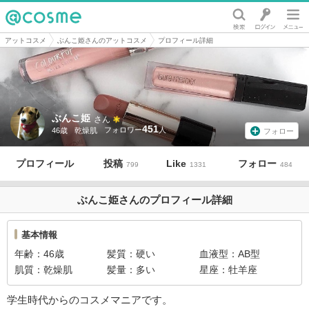
@cosme
アットコスメ
ぶんこ姫さんのアットコスメ
プロフィール詳細
ぶんこ姫
さん
451
46歳
乾燥肌
フォロー
プロフィール
投稿
Like
フォロー
799
1331
484
ぶんこ姫さんのプロフィール詳細
基本情報
年齢
46歳
髪質
硬い
血液型
AB型
肌質
乾燥肌
髪量
多い
星座
牡羊座
学生時代からのコスメマニアです。