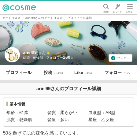
@cosme
アットコスメ
ariel99さんのアットコスメ
プロフィール詳細
ariel99
さん
260
61歳
乾燥肌
フォロー
プロフィール
投稿
Like
フォロー
29493
9494
1127
ariel99さんのプロフィール詳細
基本情報
年齢
61歳
髪質
柔らかい
血液型
AB型
肌質
乾燥肌
髪量
多い
星座
乙女座
50を過ぎて肌の変化を感じています。