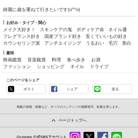
綺麗に歳を重ねて行きたいです(o^^o)
お好み・タイプ・関心
メイク大好き！
スキンケアの鬼
ボディケア命
ネイル通
フレグランス好き
国産ブランド好き
安くていいもの好き
カウンセリング派
アンチエイジング
うるおい
毛穴
美白
趣味
映画鑑賞
音楽鑑賞
料理
食べ歩き
お酒
ファッション
ショッピング
ネイル
ドライブ
このページをシェア
ポスト
シェア
送る
掲載の情報・画像など、すべてのコンテンツの無断複写、転載を禁じます。
ページトップへ
@cosme
公式SNSアカウント