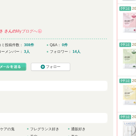
20
さ
さんの
Myブログへ
→
20
コミ投稿件数：
308件
Q&A：
0件
ローメンバー：
3人
フォロワー：
14人
フォロー
20
20
ケアの鬼
フレグランス好き
通販好き