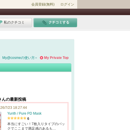
会員登録(無料)
ログイン
私のクチコミ
クチコミする
My@cosmeの使い方
My Private Top
さんの最新投稿
26/7/23 18:27:44
Yunth / Pure PD Mask
6
本当にすごい！7枚入りタイプのパッ
クでここまで満足感のあるも…