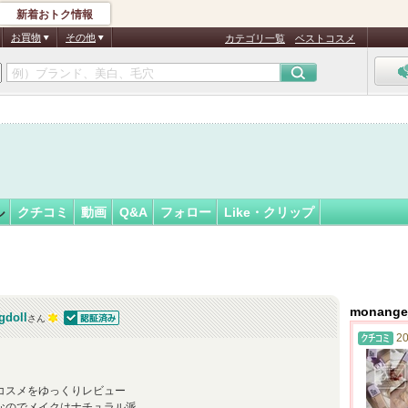
新着おトク情報
ragdoll
フォロー
さん
お買物
その他
カテゴリ一覧
ベストコスメ
認
証
済
ル
クチコミ
動画
Q&A
フォロー
Like・クリップ
monang
gdoll
さん
認証済
20
コスメをゆっくりレビュー
なのでメイクはナチュラル派