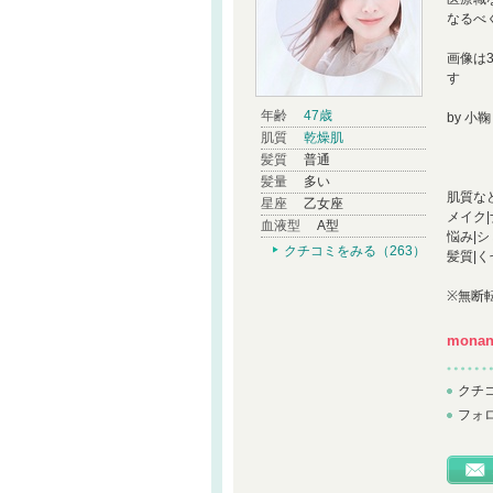
なるべ
画像は
す
年齢
47歳
by 小鞠
肌質
乾燥肌
髪質
普通
髪量
多い
肌質など
星座
乙女座
メイク
血液型
A型
悩み|
クチコミをみる（263）
髪質|く
※無断
monan
クチ
フォ