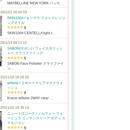
MAYBELLINE NEW YORK パッケ…
26/1/21 16:04:59
SKIN1004 / センテラ ライトクレンジ
ングオイル
5
SKIN1004 CENTELLA light c…
26/1/14 09:12:12
SABON(サボン) / フェイスポリッシ
ャー クラリファイング
5
SABON Face Polisher クラリファイ
ン…
25/11/18 18:28:26
willone / ２ＷＡＹクリアマスクウォ
ッシュ
5
Kracie willone 2WAY clear …
25/11/16 19:39:14
ニュートロジーナ / ノルウェー フォ
ーミュラ インテンスリペア ボディ エ
マルジョン
5