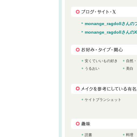
monange_ragdollさ
monange_ragdollさんのX
安くていいもの好き
自然・
うるおい
美白
ケイトブランシェット
読書
料理