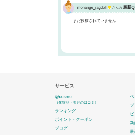
最新Q
monange_ragdoll
さんの
まだ投稿されていません
サービス
@cosme
ベ
（化粧品・美容の口コミ）
プ
ランキング
ビ
ポイント・クーポン
新
ブログ
最