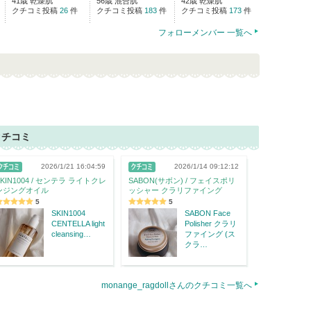
41歳 乾燥肌
56歳 混合肌
42歳 乾燥肌
クチコミ投稿
26
件
クチコミ投稿
183
件
クチコミ投稿
173
件
フォローメンバー 一覧へ
クチコミ
2026/1/21 16:04:59
2026/1/14 09:12:12
SKIN1004 / センテラ ライトクレ
SABON(サボン) / フェイスポリ
ンジングオイル
ッシャー クラリファイング
5
5
SKIN1004
SABON Face
CENTELLA light
Polisher クラリ
cleansing…
ファイング (ス
クラ…
monange_ragdollさんのクチコミ一覧へ