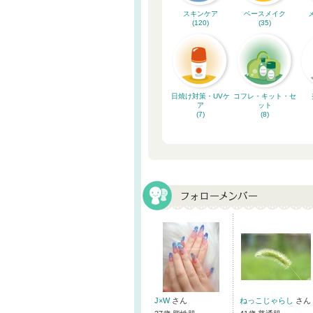
スキンケア
ベースメイク
(120)
(35)
日焼け対策・UVケ
コフレ・キット・セ
ア
ット
(7)
(8)
J×W
さん
ねっこじゃらし
さん