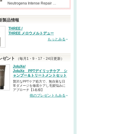
Neutrogena Intense Repair …
新製品情報
THREE /
THREE メロウメルトデュー
もっとみる
レゼント
（毎月1・9・17・24日更新）
JoluXe/
JoluXe PPTデイリッチケア シ
ャンプー＆トリートメントセット
贅沢なPPTケア処方で、無自覚な日
常ダメージを徹底ケアし毛髪悩みに
アプローチ【1名様】
他のプレゼントもみる