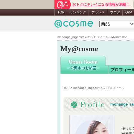
おトクにキレイになる情報が満載！
monange_
TOP
ランキング
ブランド
ブログ
Q&A
monange_ragdollさんのプロフィール - My@cosme
My@cosme
プロフィー
TOP
> monange_ragdollさんのプロフィール
monange_ra
使った
医療職