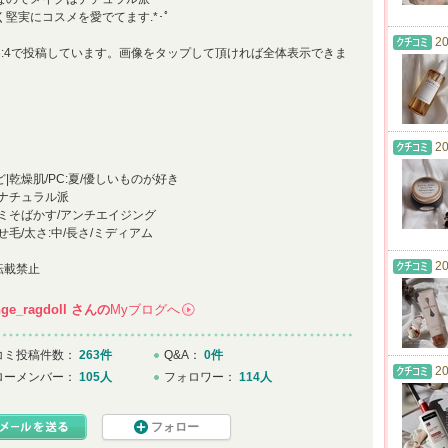
く堅実にコスメを愛でてます.*･ﾟ
20
3:4で投稿しています。画像をタップして頂ければ全体表示できま
20
|乾燥肌/PC:夏/優しいものが好き
|ナチュラル派
シミそばかす/アンチエイジング
せ毛/太さ:中/長さ/ミディアム
20
転載禁止
ge_ragdoll
さんの
Myブログへ
→
コミ投稿件数：
263件
Q&A：
0件
20
ローメンバー：
105人
フォロワー：
114人
フォロー