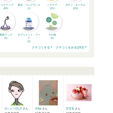
メイクアップ
香水・フレグランス
ヘアケア
ボディ・オーラル
(65)
(1)
(21)
(20)
美容グッズ
サプリメント・フー
その他
(3)
ド
(2)
(2)
クチコミする
クチコミをみる(263)
ボンビーOL彡
さん
＠flat
さん
甘甘党
さん