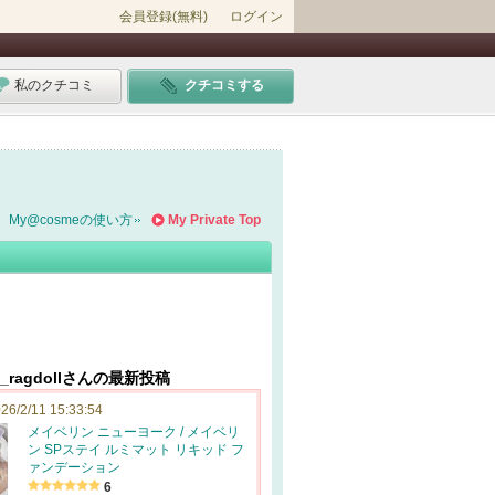
会員登録(無料)
ログイン
私のクチコミ
クチコミする
My@cosmeの使い方
My Private Top
e_ragdollさんの最新投稿
26/2/11 15:33:54
メイベリン ニューヨーク / メイベリ
ン SPステイ ルミマット リキッド フ
ァンデーション
6