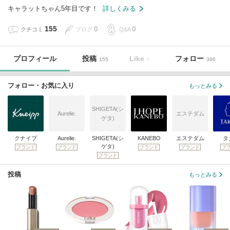
キャラットちゃん5年目です！
詳しくみる
155
0
0
クチコミ
ブログ
Q&A
プロフィール
投稿
Like
フォロー
155
0
396
フォロー・お気に入り
もっとみる
SHIGETA(シ
Aurelie.
エステダム
ゲタ)
クナイプ
Aurelie.
SHIGETA(シ
KANEBO
エステダム
タ
ゲタ)
ブランド
ブランド
ブランド
ブランド
ブ
ブランド
投稿
もっとみる