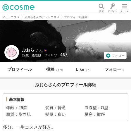
@cosme
アットコスメ
ぷおらさんのアットコスメ
プロフィール詳細
ぷおら
さん
46
29歳
脂性肌
フォロー
プロフィール
投稿
Like
フォロー
3475
377
8
ぷおらさんのプロフィール詳細
基本情報
年齢
29歳
髪質
普通
血液型
O型
肌質
脂性肌
髪量
多い
星座
蠍座
多分、一生コスメが好き。