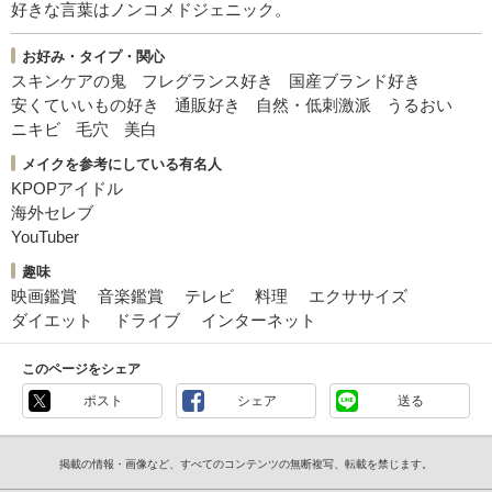
好きな言葉はノンコメドジェニック。
お好み・タイプ・関心
スキンケアの鬼
フレグランス好き
国産ブランド好き
安くていいもの好き
通販好き
自然・低刺激派
うるおい
ニキビ
毛穴
美白
メイクを参考にしている有名人
KPOPアイドル
海外セレブ
YouTuber
趣味
映画鑑賞
音楽鑑賞
テレビ
料理
エクササイズ
ダイエット
ドライブ
インターネット
このページをシェア
ポスト
シェア
送る
掲載の情報・画像など、すべてのコンテンツの無断複写、転載を禁じます。