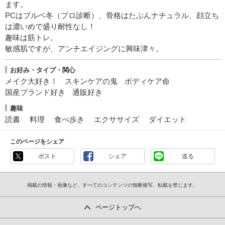
ます。
PCはブルベ冬（プロ診断）、骨格はたぶんナチュラル、顔立ち
は濃いめで盛り耐性なし！
趣味は筋トレ。
敏感肌ですが、アンチエイジングに興味津々。
お好み・タイプ・関心
メイク大好き！
スキンケアの鬼
ボディケア命
国産ブランド好き
通販好き
趣味
読書
料理
食べ歩き
エクササイズ
ダイエット
このページをシェア
ポスト
シェア
送る
掲載の情報・画像など、すべてのコンテンツの無断複写、転載を禁じます。
ページトップへ