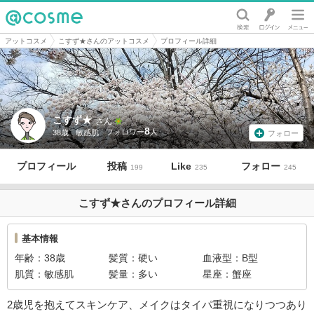
@cosme
アットコスメ
こすず★さんのアットコスメ
プロフィール詳細
こすず★
さん
8
38歳
敏感肌
フォロー
プロフィール
投稿
Like
フォロー
199
235
245
こすず★さんのプロフィール詳細
基本情報
年齢
38歳
髪質
硬い
血液型
B型
肌質
敏感肌
髪量
多い
星座
蟹座
2歳児を抱えてスキンケア、メイクはタイパ重視になりつつあり