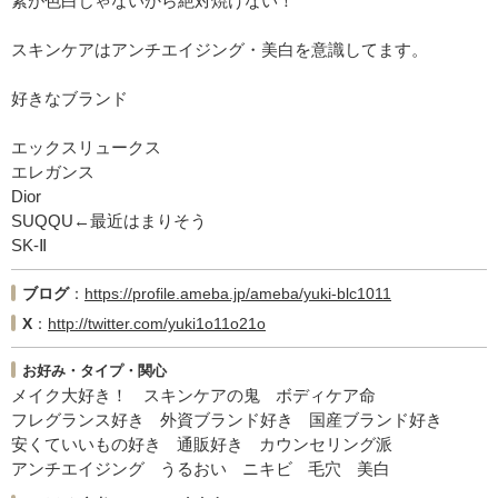
素が色白じゃないから絶対焼けない！
スキンケアはアンチエイジング・美白を意識してます。
好きなブランド
エックスリュークス
エレガンス
Dior
SUQQU←最近はまりそう
SK-Ⅱ
ブログ
https://profile.ameba.jp/ameba/yuki-blc1011
X
http://twitter.com/yuki1o11o21o
お好み・タイプ・関心
メイク大好き！
スキンケアの鬼
ボディケア命
フレグランス好き
外資ブランド好き
国産ブランド好き
安くていいもの好き
通販好き
カウンセリング派
アンチエイジング
うるおい
ニキビ
毛穴
美白