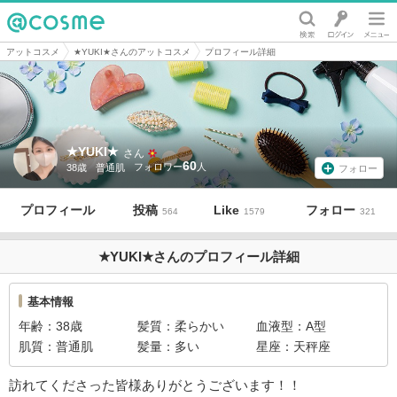
@cosme
アットコスメ
★YUKI★さんのアットコスメ
プロフィール詳細
★YUKI★
さん
60
38歳
普通肌
フォロー
プロフィール
投稿
Like
フォロー
564
1579
321
★YUKI★さんのプロフィール詳細
基本情報
年齢
38歳
髪質
柔らかい
血液型
A型
肌質
普通肌
髪量
多い
星座
天秤座
訪れてくださった皆様ありがとうございます！！