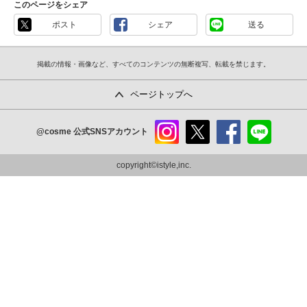
このページをシェア
ポスト
シェア
送る
掲載の情報・画像など、すべてのコンテンツの無断複写、転載を禁じます。
ページトップへ
@cosme
公式SNSアカウント
instag
x
faceb
line
ram
ook
copyright©istyle,inc.