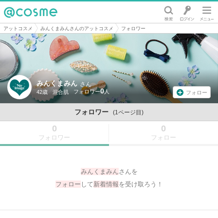
@cosme
アットコスメ
みんくまみんさんのアットコスメ
フォロワー
みんくまみん
さん
0
42歳
混合肌
フォロー
フォロワー
(1ページ目)
0
0
フォロワー
フォロー
みんくまみん
さんを
フォロー
して
新着情報
を受け取ろう！