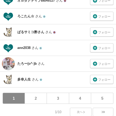
オルタナティブBBA8117
さん
フォロー
ろこたん☆
さん
フォロー
ぱるサミコ酢さん
さん
フォロー
ann2038
さん
フォロー
たろー(o^-)b
さん
フォロー
多幸人生
さん
フォロー
1
2
3
4
5
1/10
次へ