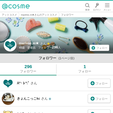
@cosme
アットコスメ
marimo.m★さんのアットコスメ
フォロワー
marimo.m★
さん
296
49歳
普通肌
フォロー
フォロワー
(1ページ目)
296
1
フォロワー
フォロー
A*･♭*:ﾟ
さん
フォロー
きょんこっこkc
さん
フォロー