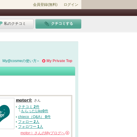
会員登録(無料)
ログイン
私のクチコミ
クチコミする
My@cosmeの使い方
My Private Top
motor☆
さん
クチコミ
2
件
└
もらったLike
0
件
chieco（Q&A）
0
件
フォロー
2
人
フォロワー
1
人
motor☆
さんの
Myブログへ