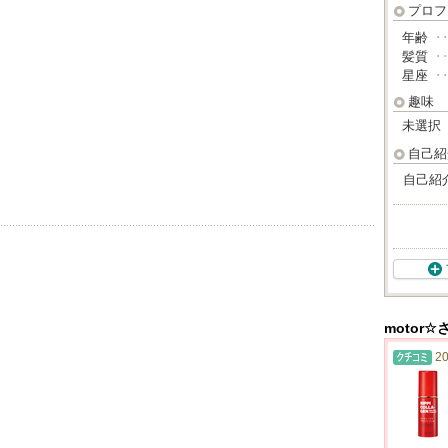
プロフ
年齢
･
髪質
･
星座
･
趣味
未選択
自己紹
自己紹
motor
20