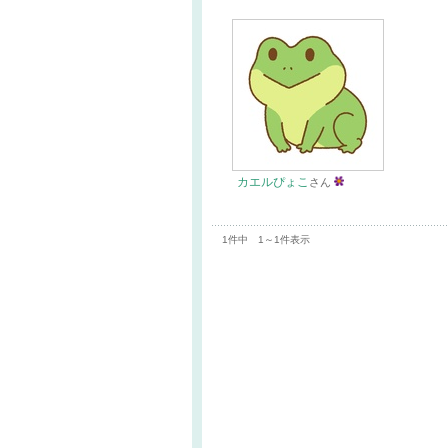
カエルぴょこ
さん
1件中 1～1件表示