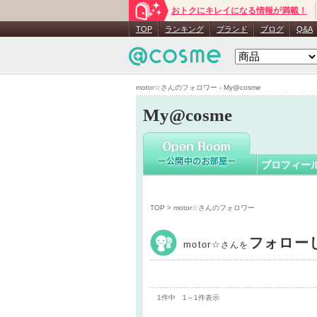
おトクにキレイになる情報が満載！
motor☆
さ
TOP
ランキング
ブランド
ブログ
Q&A
motor☆さんのフォロワー - My@cosme
My@cosme
プロフィー
TOP
> motor☆さんのフォロワー
フォロー
motor☆
さんを
1件中 1～1件表示