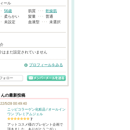
→
ィール
･･
56歳
肌質
･･･
乾燥肌
･･
柔らかい
髪量
･･･
普通
･･
未設定
血液型
･･･
未選択
介
介はまだ設定されていません
プロフィールをみる
フォロー
☆さんの最新投稿
22/5/28 00:49:40
ニッピコラーゲン化粧品 / オールイン
ワン プレミアムジェル
7
アットコスメ様のプレゼント企画で
頂きました。ありがとうござい…