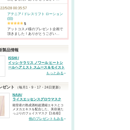
22/5/28 00:35:57
アテニア / ドレスリフト ローション
(旧)
5
アットコスメ様のプレゼント企画で
頂きました！ありがとうござい…
新製品情報
ISSHI /
イッシ ケラリス ノワール ヒートシ
ールヘアミスト スムース＆モイスト
もっとみる
レゼント
（毎月1・9・17・24日更新）
NAIA/
ライスエッセンスグロウマスク
能登産の熟成酒粕超濃縮エキスとコ
メヌカエキスを配合した、美容液た
っぷりのフェイスマスク【1名様】
他のプレゼントもみる