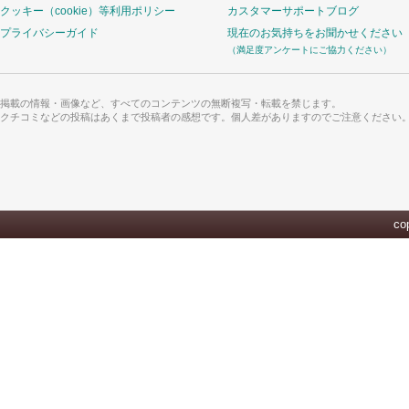
クッキー（cookie）等利用ポリシー
カスタマーサポートブログ
プライバシーガイド
現在のお気持ちをお聞かせください
（満足度アンケートにご協力ください）
掲載の情報・画像など、すべてのコンテンツの無断複写・転載を禁じます。
クチコミなどの投稿はあくまで投稿者の感想です。個人差がありますのでご注意ください
cop