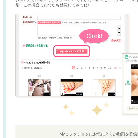
是非この機会にあなたも登録してみてね♪
Myコレクションにお気に入りの動画を登録