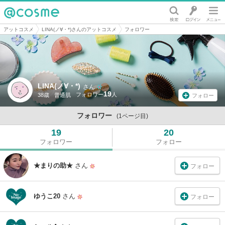
@cosme
アットコスメ
LINA(ノ∀・*)さんのアットコスメ
フォロワー
LINA(ノ∀・*)
さん
19
38歳
普通肌
フォロー
フォロワー
(1ページ目)
19
20
フォロワー
フォロー
★まりの助★
さん
フォロー
ゆうこ20
さん
フォロー