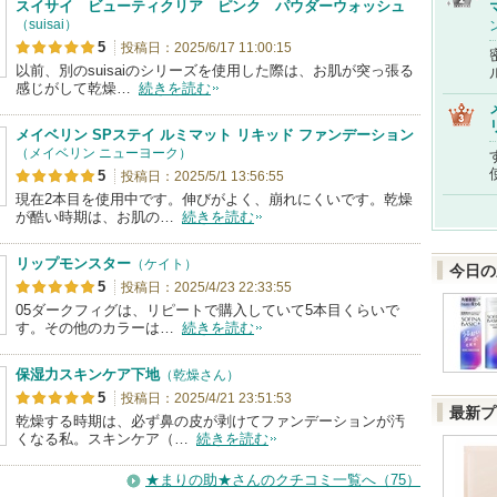
スイサイ ビューティクリア ピンク パウダーウォッシュ
（suisai）
5
投稿日：2025/6/17 11:00:15
以前、別のsuisaiのシリーズを使用した際は、お肌が突っ張る
感じがして乾燥…
続きを読む
メイベリン SPステイ ルミマット リキッド ファンデーション
（メイベリン ニューヨーク）
5
投稿日：2025/5/1 13:56:55
現在2本目を使用中です。伸びがよく、崩れにくいです。乾燥
が酷い時期は、お肌の…
続きを読む
リップモンスター
（ケイト）
今日の
5
投稿日：2025/4/23 22:33:55
05ダークフィグは、リピートで購入していて5本目くらいで
す。その他のカラーは…
続きを読む
保湿力スキンケア下地
（乾燥さん）
5
投稿日：2025/4/21 23:51:53
最新プ
乾燥する時期は、必ず鼻の皮が剥けてファンデーションが汚
くなる私。スキンケア（…
続きを読む
★まりの助★さんのクチコミ一覧へ（75）