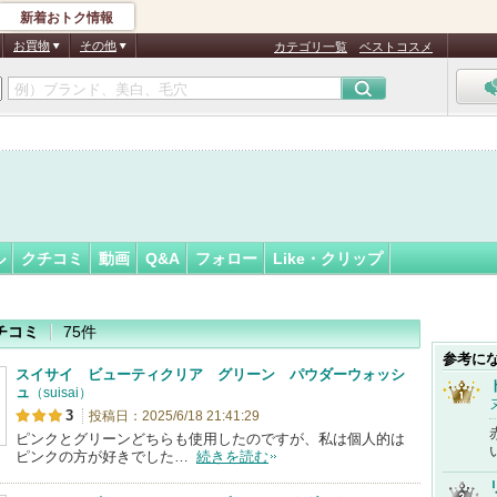
新着おトク情報
助★
フォロー
さん
お買物
その他
カテゴリ一覧
ベストコスメ
認
証
済
ル
クチコミ
動画
Q&A
フォロー
Like・クリップ
チコミ
75件
参考に
スイサイ ビューティクリア グリーン パウダーウォッシ
ュ
（suisai）
3
投稿日：2025/6/18 21:41:29
ピンクとグリーンどちらも使用したのですが、私は個人的は
ピンクの方が好きでした…
続きを読む