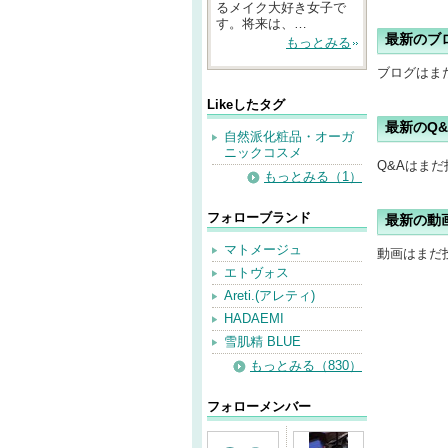
るメイク大好き女子で
す。将来は、…
最新のブ
もっとみる
ブログはま
Likeしたタグ
最新のQ&
自然派化粧品・オーガ
ニックコスメ
Q&Aはま
もっとみる（1）
フォローブランド
最新の動
マトメージュ
動画はまだ
エトヴォス
Areti.(アレティ)
HADAEMI
雪肌精 BLUE
もっとみる（830）
フォローメンバー