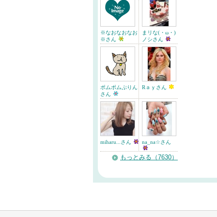
※なおなおなお
まリな(・ω・)
※さん
ノシさん
ポムポムぷりん
Rａｙさん
さん
miharu...さん
na_na☆さん
もっとみる（7630）