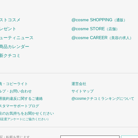
ストコスメ
@cosme SHOPPING
（通販）
レゼント
@cosme STORE
（店舗）
ューティニュース
@cosme CAREER
（美容の求人）
商品カレンダー
新クチコミ
責・コピーライト
運営会社
ルプ・お問い合わせ
サイトマップ
用規約違反に関するご連絡
@cosmeクチコミランキングについて
スタマーサポートブログ
在のお気持ちをお聞かせください
満足度アンケートにご協力ください）
写・転載を禁じます。