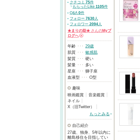
クチコミ
75
件
└
もらったLike
1105
件
Q&A
0
件
フォロー
7630
人
フォロワー
2094
人
★まりの助★
さんの
Myブ
ログへ
→
年齢
･･･
29歳
肌質
･･･
敏感肌
髪質
･･･
硬い
髪量
･･･
多い
星座
･･･
獅子座
血液型
･･･
O型
趣味
映画鑑賞
音楽鑑賞
ネイル
X（旧Twitter）
もっとみる
自己紹介
27歳、独身、5年以内に
離島移住を目指してい