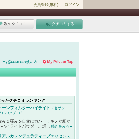
会員登録(無料)
ログイン
私のクチコミ
クチコミする
My@cosmeの使い方
My Private Top
なったクチコミランキング
トーンフィルターハイライト
（セザン
ヌ）のクチコミ
赤み＆窪みを自然にカバー！キメが細か
いハイライトパウダー。話...
続きをみる
リアルカレンデュラディープエッセンス