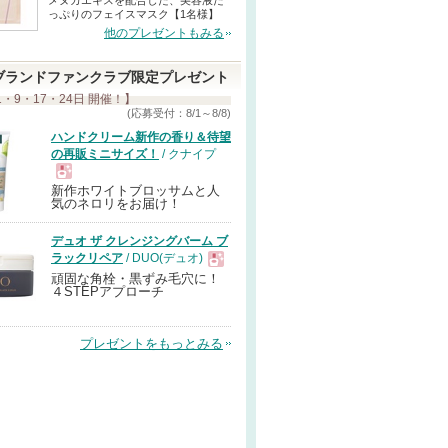
メヌカエキスを配合した、美容液た
っぷりのフェイスマスク【1名様】
他のプレゼントもみる
ブランドファンクラブ限定プレゼント
1・9・17・24日 開催！】
(応募受付：8/1～8/8)
ハンドクリーム新作の香り＆待望
の再販ミニサイズ！
/ クナイプ
新作ホワイトブロッサムと人
現
気のネロリをお届け！
デュオ ザ クレンジングバーム ブ
品
ラックリペア
/ DUO(デュオ)
頑固な角栓・黒ずみ毛穴に！
現
４STEPアプローチ
品
プレゼントをもっとみる