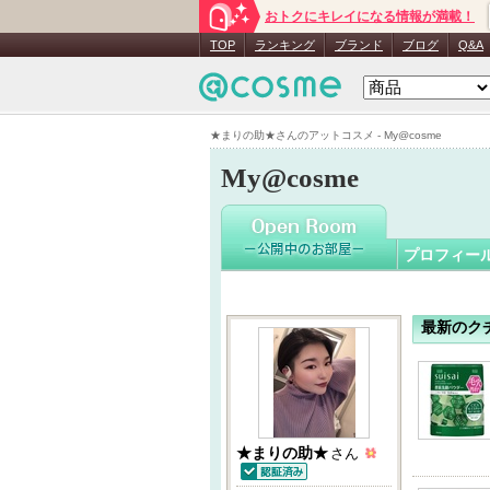
おトクにキレイになる情報が満載！
★まりの
TOP
ランキング
ブランド
ブログ
Q&A
★まりの助★さんのアットコスメ - My@cosme
My@cosme
プロフィー
最新のク
★まりの助★
さん
認証済