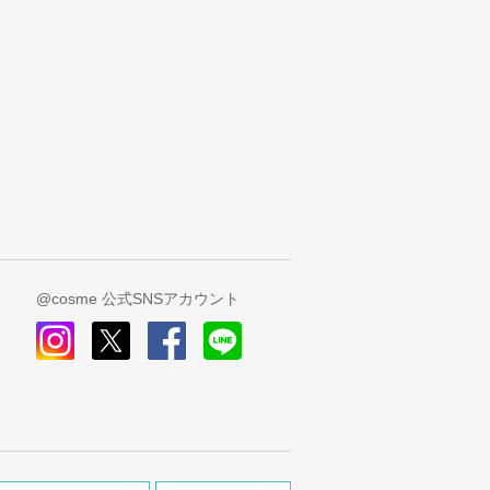
@cosme 公式SNSアカウント
instagram
x
facebook
line