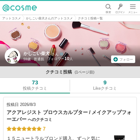
@cosme
アットコスメ
かしこい柴犬さんのアットコスメ
クチコミ投稿一覧
かしこい柴犬
さん
10
59歳
普通肌
フォロー
クチコミ投稿
(1ページ目)
73
9
投稿クチコミ
Likeクチコミ
投稿日
2026/8/3
アクアレジスト ブロウスカルプター / メイクアップフォ
ーエバー
へのクチコミ
7
１５ニュートラルブロンド購入。ずっと気に