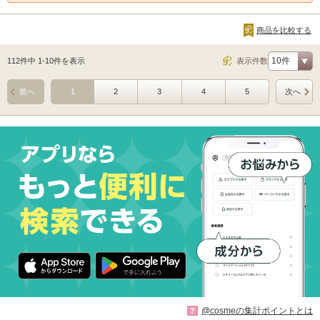
商品を比較する
112件中 1-10件を表示
表示件数
前へ
1
2
3
4
5
次へ
@cosmeの集計ポイントとは
?