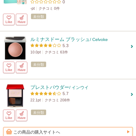
0
-pt
クチコミ 0件
未分類
Like
Have
ルミナスドーム ブラッシュ
/ Celvoke
5.3
10.0pt
クチコミ 63件
未分類
Like
Have
プレストパウダー
/ インウイ
5.7
22.1pt
クチコミ 208件
未分類
Like
Have
この商品の購入サイトへ