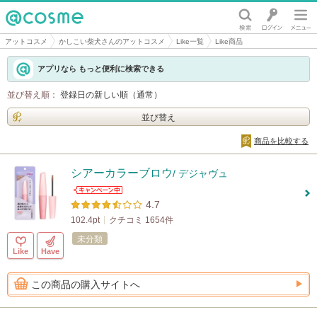
@cosme
アットコスメ
かしこい柴犬さんのアットコスメ
Like一覧
Like商品
アプリなら もっと便利に検索できる
並び替え順：
登録日の新しい順（通常）
並び替え
商品を比較する
シアーカラーブロウ
/ デジャヴュ
4.7
102.4pt
クチコミ 1654件
未分類
Like
Have
この商品の購入サイトへ