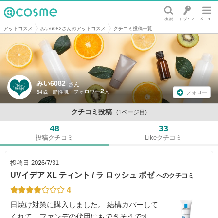
@cosme
アットコスメ
みい6082さんのアットコスメ
クチコミ投稿一覧
みい6082
さん
2
34歳
脂性肌
フォロー
クチコミ投稿
(1ページ目)
48
33
投稿クチコミ
Likeクチコミ
投稿日
2026/7/31
UVイデア XL ティント / ラ ロッシュ ポゼ
へのクチコミ
4
日焼け対策に購入しました。 結構カバーして
くれて、ファンデの代用にもできそうです。