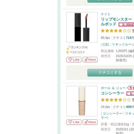
ケイト
リップモンスター
ルポッド
5
85.8pt
クチコミ
714
[
口紅
/
リキッドルー
税込価格
1,650円 (
発売日
2025/10/25 
Like
Have
加発売)
クチコミする
ポール ＆ ジョー
コンシーラー
5
24.6pt
クチコミ
409
[
コンシーラー
/
リキ
ラー
]
Like
Have
容量・税込価格
11g・2
発売日
2025/3/1 (
発売)