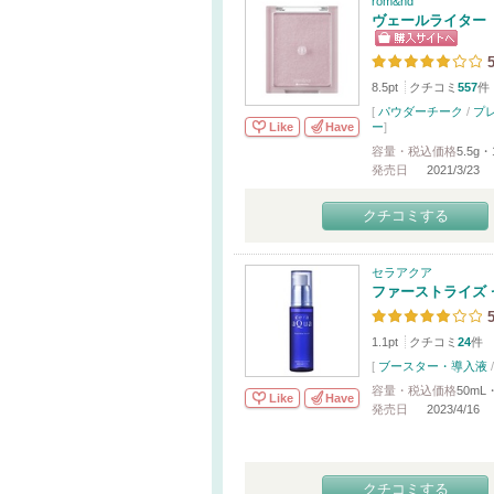
rom&nd
ヴェールライター
5
8.5pt
クチコミ
557
件
[
パウダーチーク
/
プ
Like
Have
ー
]
容量・税込価格
5.5g・
発売日
2021/3/23
クチコミする
セラアクア
ファーストライズ 
5
1.1pt
クチコミ
24
件
[
ブースター・導入液
容量・税込価格
50mL
Like
Have
発売日
2023/4/16
クチコミする