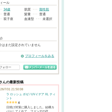
→
ィール
･･
34歳
肌質
･･･
脂性肌
･･
普通
髪量
･･･
普通
･･
双子座
血液型
･･･
未選択
介
介はまだ設定されていません
プロフィールをみる
フォロー
2さんの最新投稿
26/7/31 21:50:08
ラ ロッシュ ポゼ / UVイデア XL ティ
ント
4
日焼け対策に購入しました。結構カ
バーしてくれて、ファンデの代…