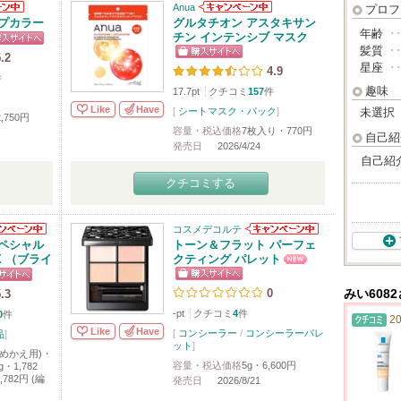
Anua
プロフ
プカラー
グルタチオン アスタキサン
年齢
･
チン インテンシブ マスク
髪質
･
.2
星座
･
4.9
件
趣味
17.7pt
クチコミ
157
件
Like
Have
[
シートマスク・パック
]
未選択
,750円
容量・税込価格
7枚入り・770円
自己紹
発売日
2026/4/24
自己紹
クチコミする
コスメデコルテ
ペシャル
トーン＆フラット パーフェ
X （ブライ
クティング パレット
0
.3
みい608
-pt
クチコミ
4
件
0
件
20
Like
Have
[
コンシーラー
/
コンシーラーパレ
品
]
ット
]
つめかえ用)・
容量・税込価格
5g・6,600円
0g・1,782
1,782円 (編
発売日
2026/8/21