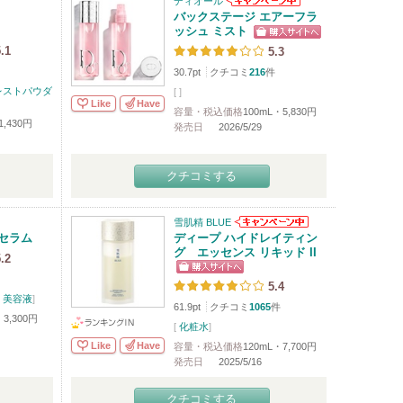
ディオール
バックステージ エアーフラ
ッシュ ミスト
.1
5.3
30.7pt
クチコミ
216
件
レストパウダ
[
]
Like
Have
容量・税込価格
100mL・5,830円
1,430円
発売日
2026/5/29
クチコミする
雪肌精 BLUE
セラム
ディープ ハイドレイティン
グ エッセンス リキッド II
.2
5.4
/
美容液
]
61.9pt
クチコミ
1065
件
・3,300円
[
化粧水
]
Like
Have
容量・税込価格
120mL・7,700円
発売日
2025/5/16
クチコミする