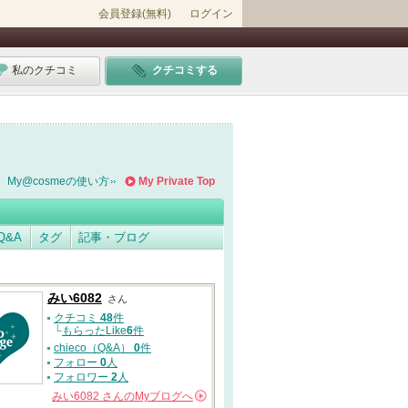
会員登録(無料)
ログイン
私のクチコミ
クチコミする
My@cosmeの使い方
My Private Top
Q&A
タグ
記事・ブログ
みい6082
さん
クチコミ
48
件
└
もらったLike
6
件
chieco（Q&A）
0
件
フォロー
0
人
フォロワー
2
人
みい6082
さんの
Myブログへ