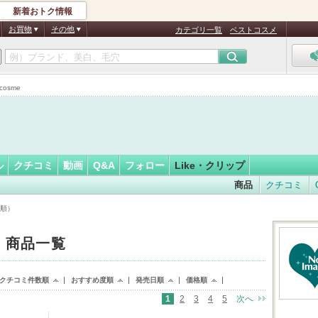
新着おトク情報
フォロー
さん
お買物
その他
カテゴリ一覧
ベストコスメ
osme
ル
クチコミ
動画
Q&A
フォロー
Like・クリップ
商品
クチコミ
時順）
た 商品一覧
クチコミ件数順
おすすめ度順
発売日順
価格順
1
2
3
4
5
次へ