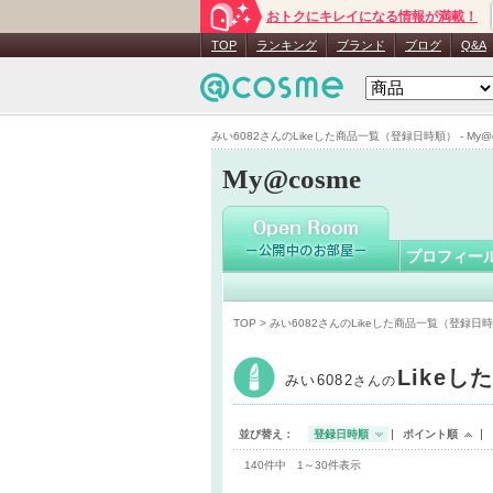
おトクにキレイになる情報が満載！
みい6082
TOP
ランキング
ブランド
ブログ
Q&A
みい6082さんのLikeした商品一覧（登録日時順） - My@c
My@cosme
プロフィー
TOP
> みい6082さんのLikeした商品一覧（登録日
Likeし
みい6082
さんの
並び替え：
登録日時順
ポイント順
140件中 1～30件表示