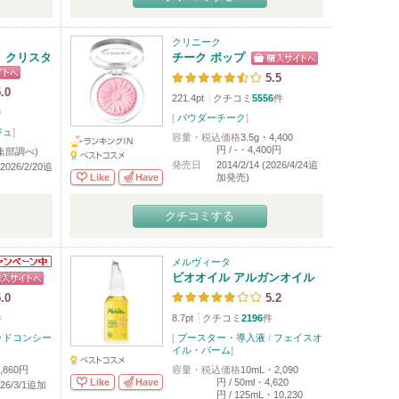
クリニーク
 クリスタ
チーク ポップ
5.5
.0
221.4pt
クチコミ
5556
件
件
[
パウダーチーク
]
ジュ
]
容量・税込価格
3.5g・4,400
円 / -・4,400円
編集部調べ)
発売日
2014/2/14 (2026/4/24追
(2026/2/20追
Like
Have
加発売)
クチコミする
メルヴィータ
ビオオイル アルガンオイル
.0
5.2
件
8.7pt
クチコミ
2196
件
ッドコンシー
[
ブースター・導入液
/
フェイスオ
イル・バーム
]
,860円
容量・税込価格
10mL・2,090
Like
Have
円 / 50ml・4,620
2026/3/1追加
円 / 125mL・10,230