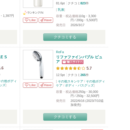
81.6pt
クチコミ
823
件
[
乳液
]
・1,397円
容量・税込価格
110g・3,300
Like
Have
円 / 200g・5,500円
発売日
2026/3/17
クチコミする
ReFa
LE S
リファファインバブル ピュ
ア
.6
5.7
件
12.5pt
クチコミ
265
件
その他ボディ
[
その他スキンケア
/
その他ボディ
Like
Have
ッズ
]
ケア
/
ボディ・バスグッズ
]
容量・税込価格
250g・30,000
円 / 250g・32,500円
発売日
2022/6/16 (2023/7/10追
加発売)
クチコミする