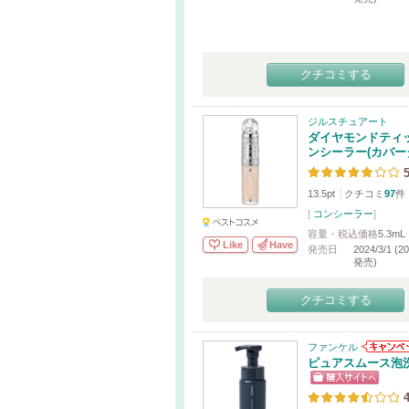
クチコミする
ジルスチュアート
ダイヤモンドティ
ンシーラー(カバー
5
13.5pt
クチコミ
97
件
[
コンシーラー
]
容量・税込価格
5.3mL
Like
Have
発売日
2024/3/1 (
発売)
クチコミする
ファンケル
ピュアスムース泡
4