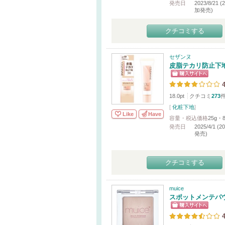
発売日
2023/8/21 (
加発売)
クチコミする
セザンヌ
皮脂テカリ防止下地
4
18.0pt
クチコミ
273
[
化粧下地
]
Like
Have
容量・税込価格
25g・
発売日
2025/4/1 (
発売)
クチコミする
muice
スポットメンテパ
4