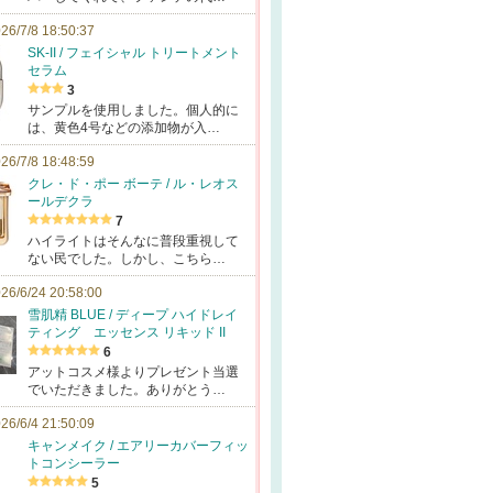
26/7/8 18:50:37
SK-II / フェイシャル トリートメント
セラム
3
サンプルを使用しました。個人的に
は、黄色4号などの添加物が入…
26/7/8 18:48:59
クレ・ド・ポー ボーテ / ル・レオス
ールデクラ
7
ハイライトはそんなに普段重視して
ない民でした。しかし、こちら…
26/6/24 20:58:00
雪肌精 BLUE / ディープ ハイドレイ
ティング エッセンス リキッド II
6
アットコスメ様よりプレゼント当選
でいただきました。ありがとう…
26/6/4 21:50:09
キャンメイク / エアリーカバーフィッ
トコンシーラー
5