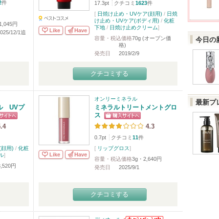
2
件
17.3pt
クチコミ
1623
件
[
日焼け止め・UVケア(顔用)
/
日焼
け止め・UVケア(ボディ用)
/
化粧
1,045円
下地
/
日焼け止めクリーム
]
Like
Have
2025/12/1追
容量・税込価格
70g (オープン価
今日の
格)
発売日
2019/2/9
クチコミする
オンリーミネラル
最新プ
 UVプ
ミネラルトリートメントグロ
ス
.4
4.3
0.7pt
クチコミ
11
件
顔用)
/
化粧
[
リップグロス
]
Like
Have
ル
]
容量・税込価格
3g・2,640円
,520円
発売日
2025/9/1
クチコミする