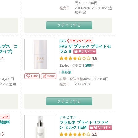
円 / -・4,290円
発売日
2011/2/24 (2023/10/25追
加発売)
クチコミする
FAS
ップス コ
FAS ザ ブラック ブライトセ
タイプ)
ラム II
.4
4.8
12.4pt
クチコミ
209
件
[
美容液
]
Like
Have
・3,300円
容量・税込価格
30mL・12,100円
2025/9/5追加
発売日
2026/2/18
クチコミする
アルビオン
洗顔料
フラルネ ブライトリファイ
ン ミルク f EM
.6
5.5