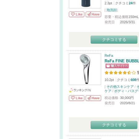
2.3pt
クチコミ
24
件
[
泡洗顔
]
Like
Have
容量・税込価格
150mL
発売日
2026/3/31
クチコミする
ReFa
ReFa FINE BUBB
5
10.2pt
クチコミ
608
[
その他スキンケア
/
ケア
/
ボディ・バスグ
税込価格
30,000円
Like
Have
発売日
2020/8/21
クチコミする