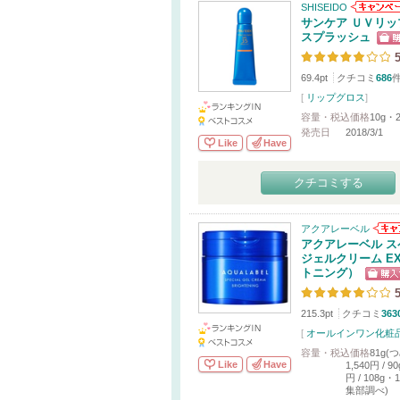
SHISEIDO
サンケア ＵＶリッ
スプラッシュ
5
69.4pt
クチコミ
686
[
リップグロス
]
容量・税込価格
10g・2
発売日
2018/3/1
Like
Have
クチコミする
アクアレーベル
アクアレーベル ス
ジェルクリーム E
トニング）
5
215.3pt
クチコミ
363
[
オールインワン化粧
容量・税込価格
81g(
Like
Have
1,540円 / 9
円 / 108g・
集部調べ)