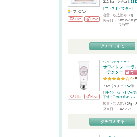
212.3pt
クチコミ
214
[
プレストパウダー
]
容量・税込価格
3.8g・
Like
Have
発売日
2023/7/28 (
加発売)
クチコミする
ジルスチュアート
ホワイトフローラル
ロテクター
5
7.4pt
クチコミ
52
件
[
日焼け止め・UVケア(
Like
Have
下地
/
日焼け止めジェ
容量・税込価格
75g・3
発売日
2025/3/7
クチコミする