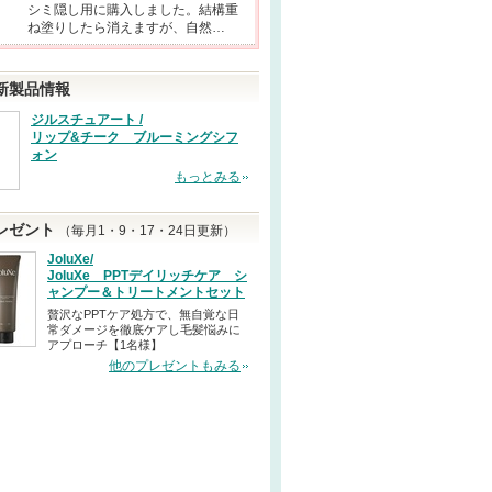
シミ隠し用に購入しました。結構重
ね塗りしたら消えますが、自然…
新製品情報
ジルスチュアート /
リップ&チーク ブルーミングシフ
ォン
もっとみる
レゼント
（毎月1・9・17・24日更新）
JoluXe/
JoluXe PPTデイリッチケア シ
ャンプー＆トリートメントセット
贅沢なPPTケア処方で、無自覚な日
常ダメージを徹底ケアし毛髪悩みに
アプローチ【1名様】
他のプレゼントもみる