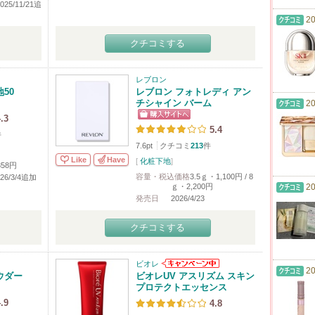
2025/11/21追
20
クチコミする
レブロン
50
レブロン フォトレディ アン
チシャイン バーム
20
.3
5.4
件
7.6pt
クチコミ
213
件
Like
Have
[
化粧下地
]
858円
容量・税込価格
3.5ｇ・1,100円 / 8
2026/3/4追加
ｇ・2,200円
20
発売日
2026/4/23
クチコミする
ビオレ
20
ウダー
ビオレUV アスリズム スキン
プロテクトエッセンス
.9
4.8