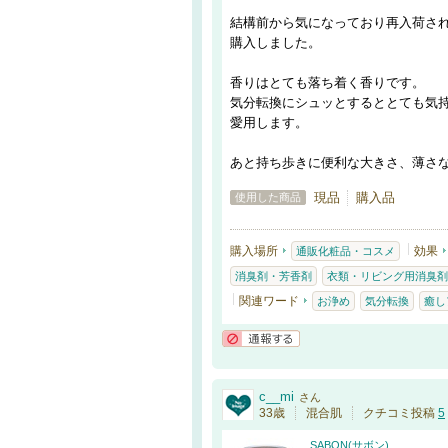
結構前から気になっており再入荷さ
購入しました。
香りはとても落ち着く香りです。
気分転換にシュッとするととても気
愛用します。
あと持ち歩きに便利な大きさ、薄さ
現品
購入品
使用した商品
購入場所
効果
通販化粧品・コスメ
消臭剤・芳香剤
衣類・リビング用消臭剤
関連ワード
お浄め
気分転換
癒し
通報する
c__mi
さん
33歳
混合肌
クチコミ投稿
5
SABON(サボン)