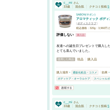
c__mi
さん
33歳
混合肌
クチコミ投稿
5
SABON(サボン)
アロマティック ボディ
[
ボディスクラブ
]
税込価格：320g・3,960円 
評価しない
購入品
友達への誕生日プレゼントで購入し
とても喜んでいました。
現品
購入品
使用した商品
購入場所
効果
通販化粧品・コスメ
ボディケア・オーラルケア
スペシャルボ
通報する
c__mi
さん
33歳
混合肌
クチコミ投稿
5