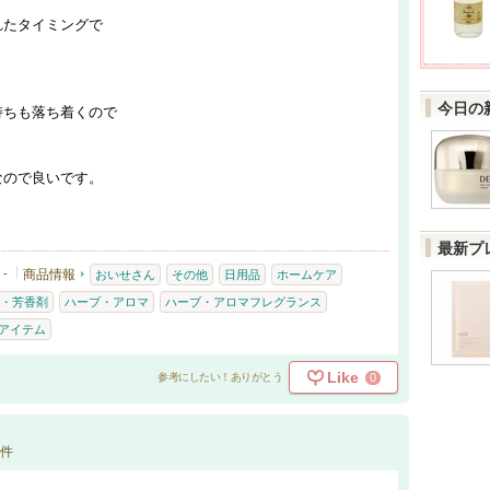
れたタイミングで
今日の
持ちも落ち着くので
なので良いです。
最新プ
-
商品情報
おいせさん
その他
日用品
ホームケア
・芳香剤
ハーブ・アロマ
ハーブ・アロマフレグランス
アイテム
Like
0
参考にしたい！ありがとう
件