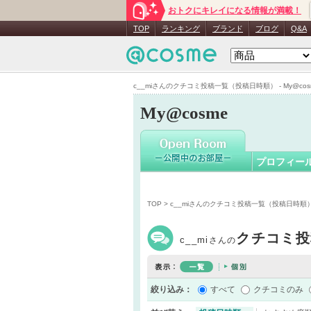
おトクにキレイになる情報が満載！
c__mi
さん
TOP
ランキング
ブランド
ブログ
Q&A
c__miさんのクチコミ投稿一覧（投稿日時順） - My@cos
My@cosme
プロフィー
TOP
> c__miさんのクチコミ投稿一覧（投稿日時順
クチコミ投
c__mi
さんの
絞り込み：
すべて
クチコミのみ