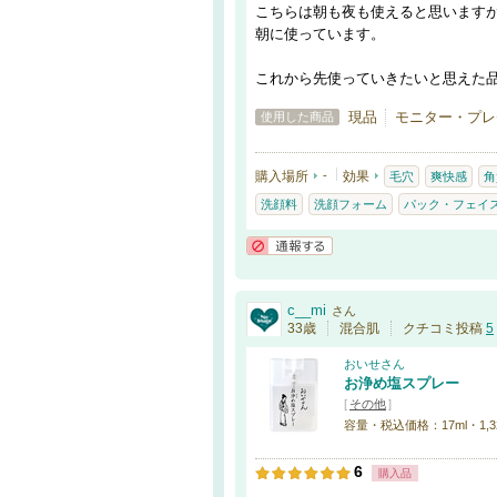
こちらは朝も夜も使えると思います
朝に使っています。
これから先使っていきたいと思えた
現品
モニター・プレ
使用した商品
購入場所
-
効果
毛穴
爽快感
角
洗顔料
洗顔フォーム
パック・フェイ
通報する
c__mi
さん
33歳
混合肌
クチコミ投稿
5
おいせさん
お浄め塩スプレー
[
その他
]
容量・税込価格：17ml・1,3
6
購入品