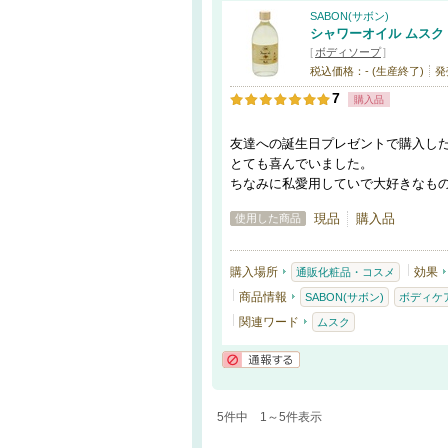
SABON(サボン)
シャワーオイル ムスク
[
ボディソープ
]
税込価格：- (生産終了)
発
7
購入品
友達への誕生日プレゼントで購入し
とても喜んでいました。
ちなみに私愛用していで大好きなも
現品
購入品
使用した商品
購入場所
効果
通販化粧品・コスメ
商品情報
SABON(サボン)
ボディケ
関連ワード
ムスク
通報する
5件中 1～5件表示