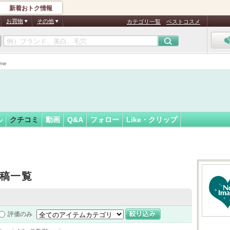
新着おトク情報
フォロー
お買物
その他
カテゴリ一覧
ベストコスメ
me
ル
クチコミ
動画
Q&A
フォロー
Like・クリップ
）
稿一覧
評価のみ