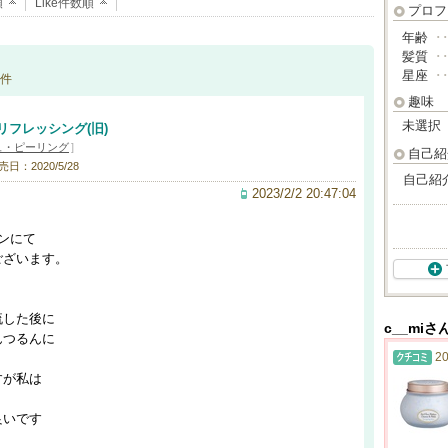
順
Like件数順
プロフ
年齢
･
髪質
･
星座
･
件
趣味
未選択
リフレッシング(旧)
ュ・ピーリング
]
自己紹
売日：2020/5/28
自己紹
2023/2/2 20:47:04
ーンにて
ございます。
。
流した後に
c__mi
んつるんに
20
すが私は
良いです