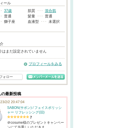
→
ィール
･･
37歳
肌質
･･･
混合肌
･･
普通
髪量
･･･
普通
･･
獅子座
血液型
･･･
未選択
介
介はまだ設定されていません
プロフィールをみる
フォロー
さんの最新投稿
23/2/2 20:47:04
SABON(サボン) / フェイスポリッシ
ャー リフレッシング(旧)
7
＠cosume様のプレゼントキャンペー
ンにて当選しいただきま…