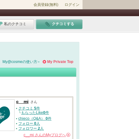
会員登録(無料)
ログイン
私のクチコミ
クチコミする
My@cosmeの使い方
My Private Top
c__mi
さん
クチコミ
5
件
└
もらったLike
0
件
chieco（Q&A）
0
件
フォロー
0
人
フォロワー
2
人
c__mi
さんの
Myブログへ