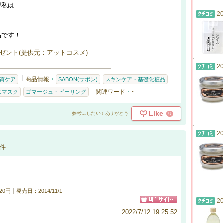
が私は
20
品です！
ゼント(提供元：アットコスメ)
20
商品情報
質ケア
SABON(サボン)
スキンケア・基礎化粧品
関連ワード
-
スマスク
ゴマージュ・ピーリング
Like
0
参考にしたい！ありがとう
20
件
20円
発売日：2014/11/1
20
2022/7/12 19:25:52