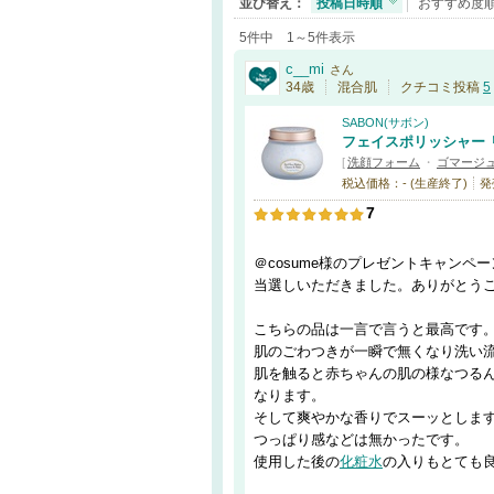
並び替え：
投稿日時順
おすすめ度
5件中 1～5件表示
c__mi
さん
34歳
混合肌
クチコミ投稿
5
SABON(サボン)
フェイスポリッシャー 
[
洗顔フォーム
・
ゴマージ
税込価格：- (生産終了)
発
7
＠cosume様のプレゼントキャンペ
当選しいただきました。ありがとう
こちらの品は一言で言うと最高です
肌のごわつきが一瞬で無くなり洗い
肌を触ると赤ちゃんの肌の様なつる
なります。
そして爽やかな香りでスーッとしま
つっぱり感などは無かったです。
使用した後の
化粧水
の入りもとても