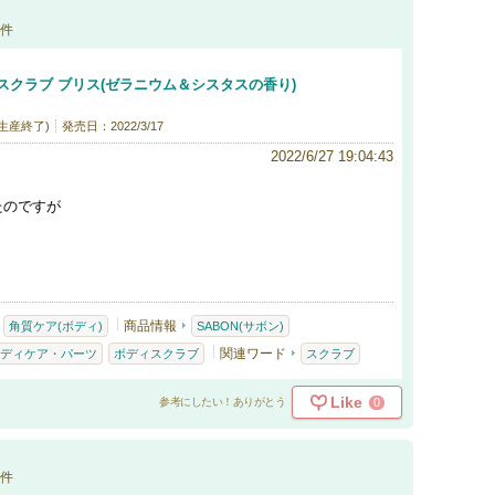
件
スクラブ ブリス(ゼラニウム＆シスタスの香り)
(生産終了)
発売日：2022/3/17
2022/6/27 19:04:43
たのですが
商品情報
角質ケア(ボディ)
SABON(サボン)
関連ワード
ディケア・パーツ
ボディスクラブ
スクラブ
Like
0
参考にしたい！ありがとう
件