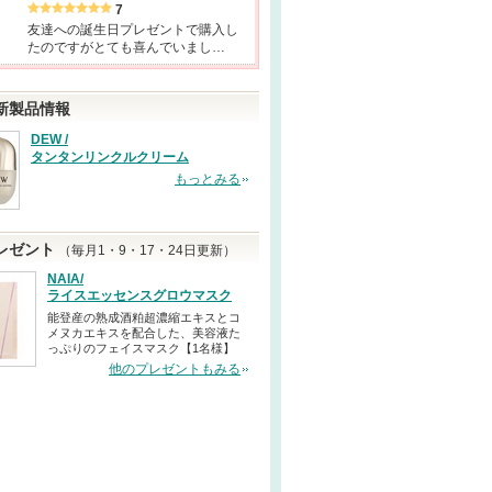
7
友達への誕生日プレゼントで購入し
たのですがとても喜んでいまし…
新製品情報
DEW /
タンタンリンクルクリーム
もっとみる
レゼント
（毎月1・9・17・24日更新）
NAIA/
ライスエッセンスグロウマスク
能登産の熟成酒粕超濃縮エキスとコ
メヌカエキスを配合した、美容液た
っぷりのフェイスマスク【1名様】
他のプレゼントもみる