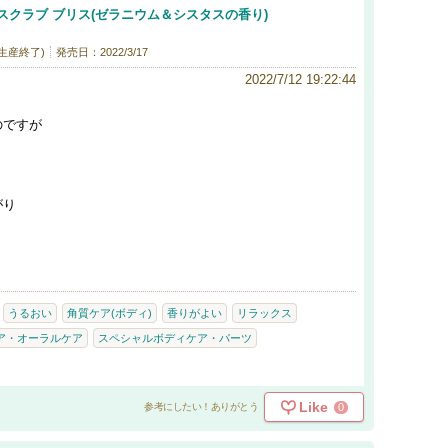
スクラブ ブリス(ゼラニウム＆シスタスの香り)
(生産終了)
発売日：2022/3/17
2022/7/12 19:22:44
のですが
。
。
がり
うるおい
角質ケア(ボディ)
香りがよい
リラックス
ア・オーラルケア
スペシャルボディケア・パーツ
Like
0
参考にしたい！ありがとう