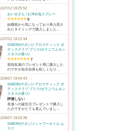
22/7/12 19:25:52
おいせさん / お浄め塩スプレー
6
結構前から気になっており再入荷さ
れたタイミングで購入しました…
22/7/12 19:22:44
SABON(サボン) / アロマティック ボ
ディスクラブ ブリス(ゼラニウム＆シ
スタスの香り)
7
前回友達のプレゼント用に購入した
のですが自分自身も欲しくなり…
22/6/27 19:04:43
SABON(サボン) / アロマティック ボ
ディスクラブ ブリス(ゼラニウム＆シ
スタスの香り)
評価しない
友達への誕生日プレゼントで購入し
たのですがとても喜んでいまし…
22/6/27 19:03:39
SABON(サボン) / シャワーオイル ム
スク