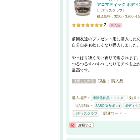
アロマティック ボディ
[
ボディスクラブ
]
税込価格：320g・3,960円 
7
購入品
前回友達のプレゼント用に購入した
自分自身も欲しくなり購入しました
やっぱり凄く良い香りで癒されます
つるつるすべすべになりモチベも上
最高です。
現品
購入品
使用した商品
購入場所
効果
通販化粧品・コスメ
商品情報
SABON(サボン)
ボディケ
関連ワード
-
ボディスクラブ
通報する