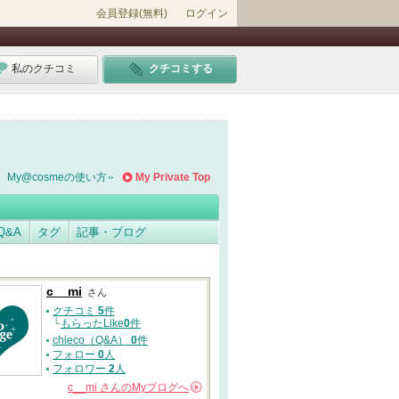
会員登録(無料)
ログイン
私のクチコミ
クチコミする
My@cosmeの使い方
My Private Top
Q&A
タグ
記事・ブログ
c__mi
さん
クチコミ
5
件
└
もらったLike
0
件
chieco（Q&A）
0
件
フォロー
0
人
フォロワー
2
人
c__mi
さんの
Myブログへ