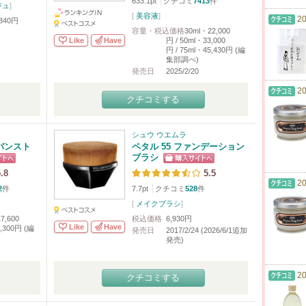
633.1pt
クチコミ
7413
件
ジュ
]
[
美容液
]
20
840円
容量・税込価格
30ml・22,000
Like
Have
円 / 50ml・33,000
円 / 75ml・45,430円 (編
集部調べ)
発売日
2025/2/20
20
クチコミする
シュウ ウエムラ
バンスト
ペタル 55 ファンデーション
ブラシ
.8
5.5
20
2
件
7.7pt
クチコミ
528
件
[
メイクブラシ
]
7,600
税込価格
6,930円
Like
Have
5,300円 (編
発売日
2017/2/24 (2026/6/1追加
発売)
20
クチコミする