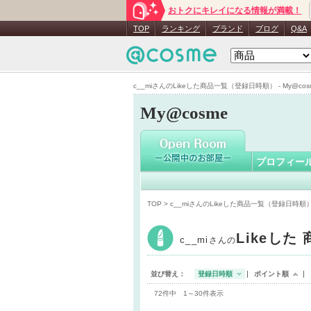
おトクにキレイになる情報が満載！
c__mi
さん
TOP
ランキング
ブランド
ブログ
Q&A
c__miさんのLikeした商品一覧（登録日時順） - My@cos
My@cosme
プロフィー
TOP
> c__miさんのLikeした商品一覧（登録日時順
Likeした
c__mi
さんの
並び替え：
登録日時順
ポイント順
72件中 1～30件表示