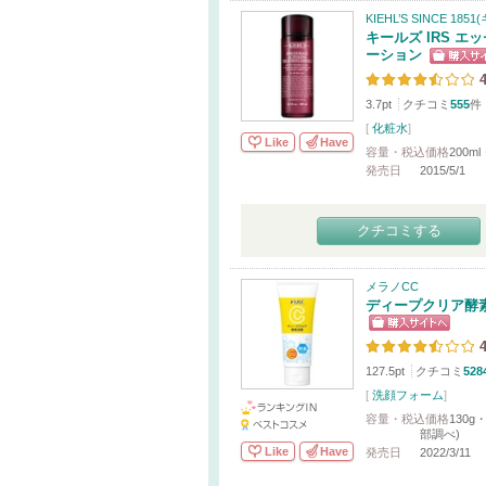
KIEHL’S SINCE 185
キールズ IRS エ
ーション
4
3.7pt
クチコミ
555
件
[
化粧水
]
Like
Have
容量・税込価格
200ml
発売日
2015/5/1
クチコミする
メラノCC
ディープクリア酵
4
127.5pt
クチコミ
528
[
洗顔フォーム
]
容量・税込価格
130g
部調べ)
Like
Have
発売日
2022/3/11