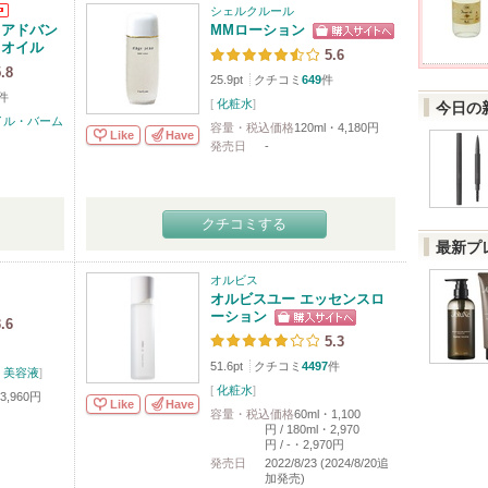
シェルクルール
 アドバン
MMローション
 オイル
5.6
.8
25.9pt
クチコミ
649
件
件
[
化粧水
]
今日の
イル・バーム
容量・税込価格
120ml・4,180円
Like
Have
発売日
-
クチコミする
最新プ
）
オルビス
オルビスユー エッセンスロ
ーション
.6
5.3
51.6pt
クチコミ
4497
件
/
美容液
]
[
化粧水
]
3,960円
Like
Have
容量・税込価格
60ml・1,100
円 / 180ml・2,970
円 / -・2,970円
発売日
2022/8/23 (2024/8/20追
加発売)