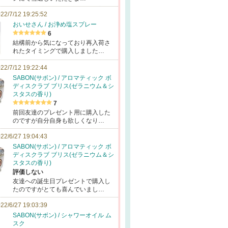
22/7/12 19:25:52
おいせさん / お浄め塩スプレー
6
結構前から気になっており再入荷さ
れたタイミングで購入しました…
22/7/12 19:22:44
SABON(サボン) / アロマティック ボ
ディスクラブ ブリス(ゼラニウム＆シ
スタスの香り)
7
前回友達のプレゼント用に購入した
のですが自分自身も欲しくなり…
22/6/27 19:04:43
SABON(サボン) / アロマティック ボ
ディスクラブ ブリス(ゼラニウム＆シ
スタスの香り)
評価しない
友達への誕生日プレゼントで購入し
たのですがとても喜んでいまし…
22/6/27 19:03:39
SABON(サボン) / シャワーオイル ム
スク