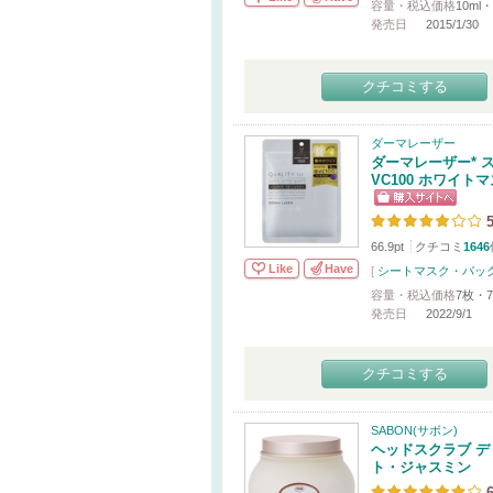
容量・税込価格
10ml・
発売日
2015/1/30
クチコミする
ダーマレーザー
ダーマレーザー* 
VC100 ホワイト
5
66.9pt
クチコミ
1646
Like
Have
[
シートマスク・パッ
容量・税込価格
7枚・7
発売日
2022/9/1
クチコミする
SABON(サボン)
ヘッドスクラブ デ
ト・ジャスミン
6