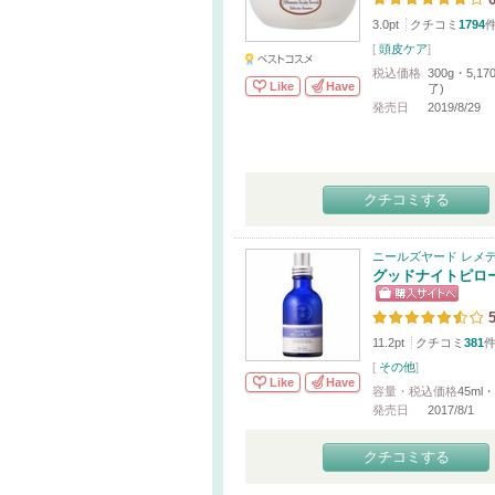
3.0pt
クチコミ
1794
[
頭皮ケア
]
税込価格
300g・5,1
Like
Have
了)
発売日
2019/8/29
クチコミする
ニールズヤード レメ
グッドナイトピロ
5
11.2pt
クチコミ
381
[
その他
]
Like
Have
容量・税込価格
45ml・
発売日
2017/8/1
クチコミする