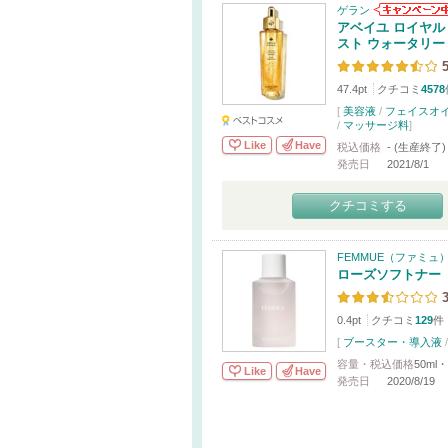
ゲラン
アベイユ ロイヤル
スト ウォータリー
5
47.4pt
クチコミ
4578
[
美容液
/
フェイスオ
/
マッサージ料
]
Like
Have
税込価格
- (生産終了)
発売日
2021/8/1
クチコミする
FEMMUE（ファミュ
ローズソフトナー
3
0.4pt
クチコミ
129
件
[
ブースター・導入液
容量・税込価格
50ml・
Like
Have
発売日
2020/8/19