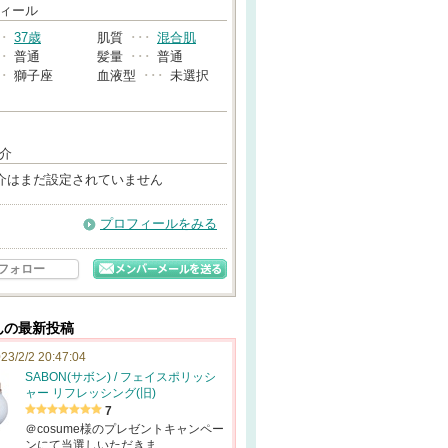
→
ィール
･･
37歳
肌質
･･･
混合肌
･･
普通
髪量
･･･
普通
･･
獅子座
血液型
･･･
未選択
介
介はまだ設定されていません
プロフィールをみる
フォロー
さんの最新投稿
23/2/2 20:47:04
SABON(サボン) / フェイスポリッシ
ャー リフレッシング(旧)
7
＠cosume様のプレゼントキャンペー
ンにて当選しいただきま…