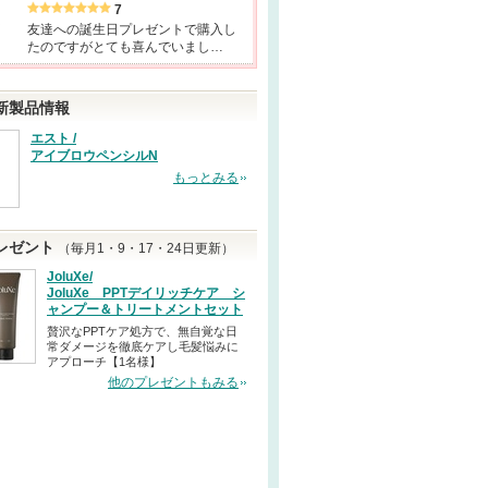
7
友達への誕生日プレゼントで購入し
たのですがとても喜んでいまし…
新製品情報
エスト /
アイブロウペンシルN
もっとみる
レゼント
（毎月1・9・17・24日更新）
JoluXe/
JoluXe PPTデイリッチケア シ
ャンプー＆トリートメントセット
贅沢なPPTケア処方で、無自覚な日
常ダメージを徹底ケアし毛髪悩みに
アプローチ【1名様】
他のプレゼントもみる