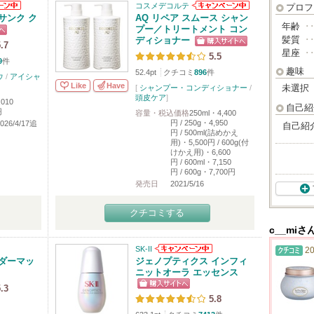
コスメデコルテ
プロフ
サンク ク
AQ リペア スムース シャン
年齢
･
プー／トリートメント コン
髪質
･
ディショナー
.7
星座
･
5.5
9
件
趣味
52.4pt
クチコミ
896
件
ウ
/
アイシャ
Like
Have
未選択
[
シャンプー・コンディショナー
/
頭皮ケア
]
,010
自己紹
円
容量・税込価格
250ml・4,400
円 / 250g・4,950
2026/4/17追
自己紹
円 / 500ml(詰めかえ
用)・5,500円 / 600g(付
けかえ用)・6,600
円 / 600ml・7,150
円 / 600g・7,700円
発売日
2021/5/16
クチコミする
c__mi
SK-II
20
ダーマッ
ジェノプティクス インフィ
ニットオーラ エッセンス
.3
5.8