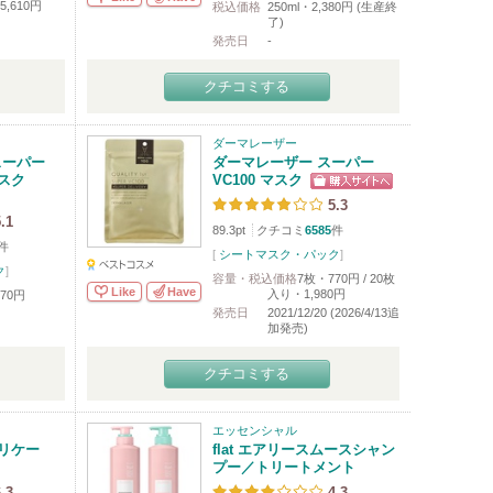
5,610円
税込価格
250ml・2,380円 (生産終
了)
発売日
-
クチコミする
ダーマレーザー
スーパー
ダーマレーザー スーパー
マスク
VC100 マスク
5.3
.1
89.3pt
クチコミ
6585
件
件
[
シートマスク・パック
]
ク
]
容量・税込価格
7枚・770円 / 20枚
Like
Have
入り・1,980円
70円
発売日
2021/12/20 (2026/4/13追
加発売)
クチコミする
エッセンシャル
リケー
flat エアリースムースシャン
プー／トリートメント
.3
4.3