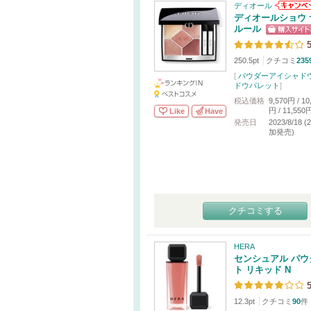
ディオール
ディオールショウ 
ルール
5
250.5pt
クチコミ
235
[
パウダーアイシャド
ドウパレット
]
税込価格
9,570円 / 10
円 / 11,550
Like
Have
発売日
2023/8/18 (
加発売)
クチコミする
HERA
センシュアル パウ
ト リキッド N
5
12.3pt
クチコミ
90
件