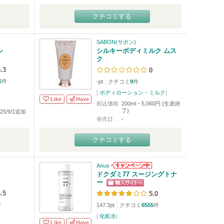
クチコミする
SABON(サボン)
シ
シルキーボディミルク ムス
ク
.3
0
1
件
-pt
クチコミ
9
件
[
ボディローション・ミルク
]
Like
Have
税込価格
200ml・5,060円 (生産終
了)
2025/9/1追加
発売日
-
クチコミする
Anua
ドクダミ77 スージングトナ
ー
.5
5.0
件
147.3pt
クチコミ
6555
件
[
化粧水
]
Like
Have