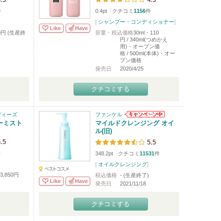
件
0.4pt
クチコミ
1156
件
[
シャンプー・コンディショナー
]
Like
Have
70円 (生産終
容量・税込価格
30ml・110
円 / 340ml(つめかえ
用)・オープン価
格 / 500ml(本体)・オー
プン価格
発売日
2020/4/25
クチコミする
ディーズ
ファンケル
ーミスト
マイルドクレンジング オイ
ル(旧)
.5
5.5
件
348.2pt
クチコミ
11531
件
[
オイルクレンジング
]
3,850円
税込価格
- (生産終了)
Like
Have
発売日
2021/11/18
クチコミする