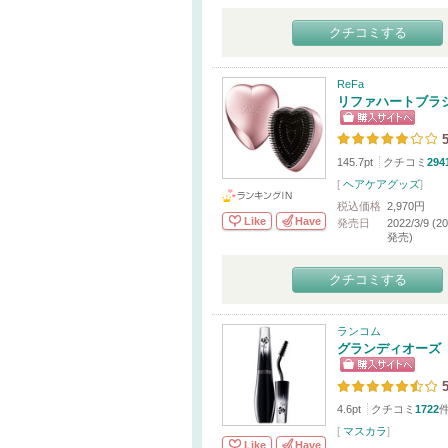
クチコミする
ReFa
リファハートブラ
5
145.7pt
クチコミ
294
[
ヘアケアグッズ
]
税込価格
2,970円
Like
Have
発売日
2022/3/9 (
発売)
クチコミする
ランコム
グランディオーズ
5
4.6pt
クチコミ
1722
[
マスカラ
]
Like
Have