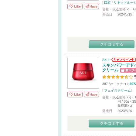
[
口紅
/
リキッドルー
Like
Have
容量・税込価格
5g・4,
発売日
2024/5/15
クチコミする
SK-II
スキンパワーアド
クリーム
5
387.6pt
クチコミ
597
[
フェイスクリーム
]
Like
Have
容量・税込価格
50g・1
円 / 80g・2
集部調べ)
発売日
2023/8/20
クチコミする