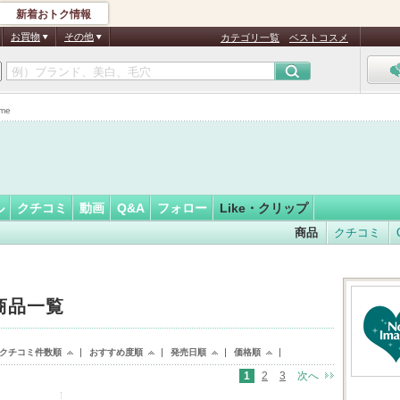
新着おトク情報
フォロー
お買物
その他
カテゴリ一覧
ベストコスメ
me
ル
クチコミ
動画
Q&A
フォロー
Like・クリップ
商品
クチコミ
）
 商品一覧
クチコミ件数順
おすすめ度順
発売日順
価格順
1
2
3
次へ