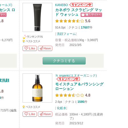
1(キールズ)
KANEBO
ッセンス ロ
カネボウ スクラビング マッ
ド ウォッシュ
.8
5.6
914.0pt
クチコミ
17607
件
[
洗顔フォーム
]
・6,270円
容量・税込価格
130g・3,080円
発売日
2021/3/5
Like
Have
クチコミする
Ｎ organic(エヌオーガニック)
素洗顔
モイスチュア＆バランシング
ローション
.8
4.8
4
件
2.6pt
クチコミ
1595
件
[
化粧水
]
・715円 (編集
Like
Have
税込価格
100ml・4,180円 (生産終
了)
発売日
2021/3/12