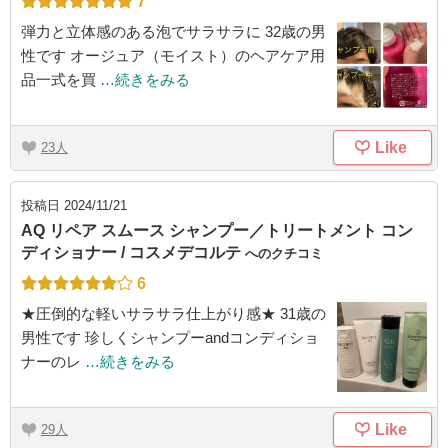
7
弾力と立体感のある泡でサラサラに 32歳の男
性です オージュア（モイスト）のヘアケア用
品一式を買
…続きをみる
Like
23
投稿日
2024/11/21
AQ リペア スムース シャンプー／トリートメント コン
ディショナー / コスメデコルテ
へのクチコミ
6
★圧倒的な軽いサラサラ仕上がり感★ 31歳の
男性です 珍しくシャンプーandコンディショ
ナーのレ
…続きをみる
Like
29