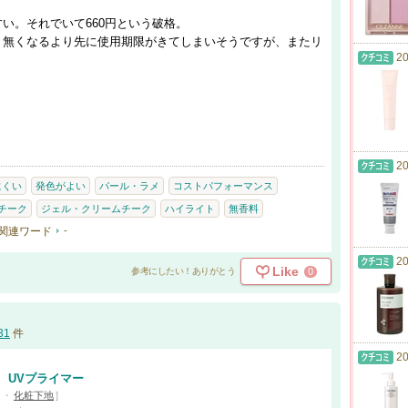
い。それでいて660円という破格。
、無くなるより先に使用期限がきてしまいそうですが、またリ
20
20
にくい
発色がよい
パール・ラメ
コストパフォーマンス
チーク
ジェル・クリームチーク
ハイライト
無香料
関連ワード
-
20
Like
0
参考にしたい！ありがとう
31
件
20
 UVプライマー
・
化粧下地
]