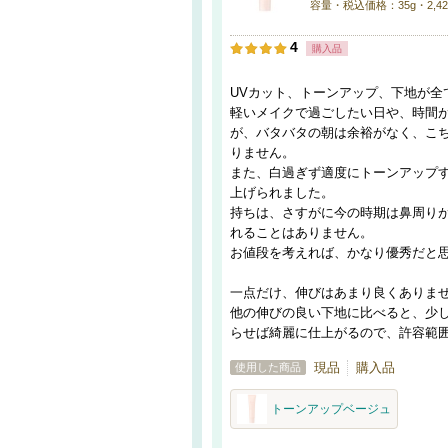
容量・税込価格：35g・2,42
4
購入品
UVカット、トーンアップ、下地が全
軽いメイクで過ごしたい日や、時間
が、バタバタの朝は余裕がなく、こ
りません。
また、白過ぎず適度にトーンアップ
上げられました。
持ちは、さすがに今の時期は鼻周り
れることはありません。
お値段を考えれば、かなり優秀だと
一点だけ、伸びはあまり良くありま
他の伸びの良い下地に比べると、少
らせば綺麗に仕上がるので、許容範
現品
購入品
使用した商品
トーンアップベージュ