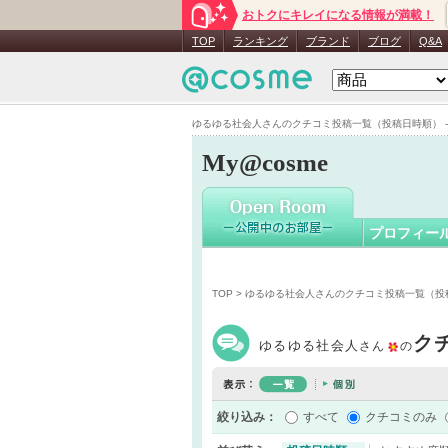
おトクにキレイになる情報が満載！
ゆるゆる
TOP
ランキング
ブランド
ブログ
Q&A
ゆるゆる社会人さんのクチコミ投稿一覧（投稿日時順） - M
My@cosme
プロフィー
TOP
> ゆるゆる社会人さんのクチコミ投稿一覧（投
ク
ゆるゆる社会人
さん
の
絞り込み：
すべて
クチコミのみ