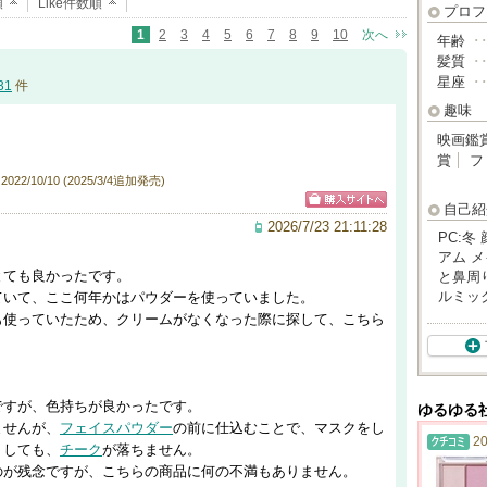
順
Like件数順
プロフ
1
2
3
4
5
6
7
8
9
10
次へ
年齢
･
髪質
･
星座
･
31
件
趣味
映画鑑
賞
フ
22/10/10 (2025/3/4追加発売)
自己紹
2026/7/23 21:11:28
PC:冬
アム 
とても良かったです。
と鼻周
ルミッ
ていて、ここ何年かはパウダーを使っていました。
も使っていたため、クリームがなくなった際に探して、こちら
ですが、色持ちが良かったです。
ゆるゆる
ませんが、
フェイスパウダー
の前に仕込むことで、マスクをし
20
りしても、
チーク
が落ちません。
のが残念ですが、こちらの商品に何の不満もありません。