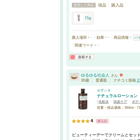
現品
購入品
使用した商品
75g
購入場所
-
効果
-
商品情報
バ
関連ワード
-
通報する
ゆるゆる社会人
さん
30歳
普通肌
クチコミ投稿
2
セザンヌ
ナチュラルローション
[
化粧水
・
頭皮ケア
・
ボデ
容量・税込価格：360ml・7
4
購入品
ビューティーデーでクリームとセッ