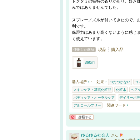
ドクダミの独特の香りがあり、好き
みではありませんでした。
スプレーノズルが付いてきたので、
利です。
保湿力はあまり高くないように感じ
く使えています。
現品
購入品
使用した商品
360ml
購入場所
-
効果
べたつかない
コ
スキンケア・基礎化粧品
化粧水
ヘア
ボディケア・オーラルケア
デイリーボデ
関連ワード
-
アルコールフリー
通報する
ゆるゆる社会人
さん