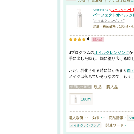
30歳
普通肌
クチコミ投稿
2
SHISEIDO
パーフェクトオイル ク
[
オイルクレンジング
]
容量・税込価格：180ml・4,
4
購入品
dプログラムの
オイルクレンジング
か
手に出した時も、顔に塗り広げる時
ただ、乳化させる時に顔があまり
白
メイクは落ちていそうなので、もう
現品
購入品
使用した商品
180ml
購入場所
-
効果
-
商品情報
SH
関連ワード
-
オイルクレンジング