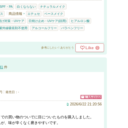
SPF・PA
白くならない
ナチュラルメイク
商品情報
ス
エテュセ
ベースメイク
焼け対策・UVケア
日焼け止め・UVケア(顔用)
ヒアルロン酸
紫外線吸収剤不使用
アルコールフリー
パラベンフリー
Like
0
参考にしたい！ありがとう
31
件
円
発売日：-
2026/6/22 21:20:56
メでの買い物のついでに目についたものを購入しました。
んが、味が辛くなく磨きやすいです。