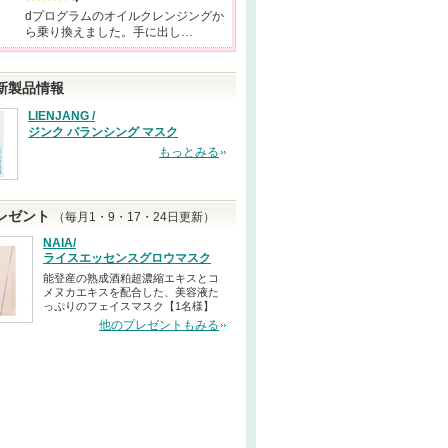
dプログラムのオイルクレンジングか
ら乗り換えました。手に出し…
新製品情報
LIENJANG /
ジンク バランシング マスク
もっとみる
レゼント
（毎月1・9・17・24日更新）
NAIA/
ライスエッセンスグロウマスク
能登産の熟成酒粕超濃縮エキスとコ
メヌカエキスを配合した、美容液た
っぷりのフェイスマスク【1名様】
他のプレゼントもみる