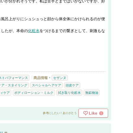
嫌いが分かれそうです。私は苦手とまではいかないですが、好
お風呂上がりにシュシュっと顔から体全体にかけられるのが便
ましたが、本命の
化粧水
をつけるまでの繋ぎとして、刺激もな
商品情報
ストパフォーマンス
セザンヌ
ケア・スタイリング
スペシャルヘアケア
頭皮ケア
ィケア
ボディローション・ミルク
拭き取り化粧水
無鉱物油
Like
1
参考にしたい！ありがとう