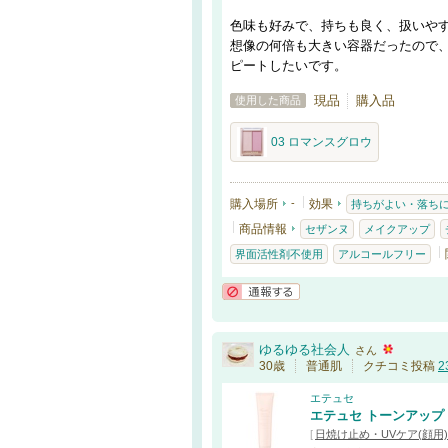
色味も好みで、持ちも良く、扱いやす
想像の何倍も大きい容器だったので
ピートしたいです。
現品
購入品
使用した商品
03 ロマンスグロウ
購入場所
-
効果
持ちがよい・落ち
商品情報
セザンヌ
メイクアップ
界面活性剤不使用
アルコールフリー
通報する
ゆるゆる社会人
さん
30歳
普通肌
クチコミ投稿
2
エテュセ
エテュセ トーンアップ
[
日焼け止め・UVケア(顔用)