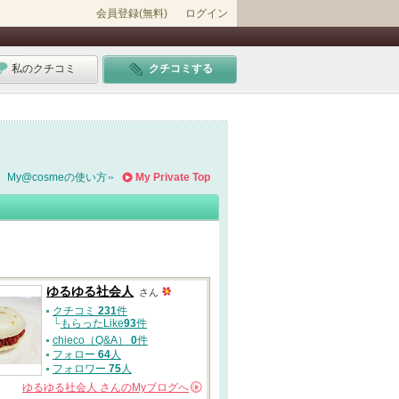
会員登録(無料)
ログイン
私のクチコミ
クチコミする
My@cosmeの使い方
My Private Top
ゆるゆる社会人
さん
クチコミ
231
件
└
もらったLike
93
件
chieco（Q&A）
0
件
フォロー
64
人
フォロワー
75
人
ゆるゆる社会人
さんの
Myブログへ