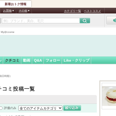
新着おトク情報
社会人
フォロー
さん
お買物
その他
カテゴリ一覧
ベストコスメ
y@cosme
ル
クチコミ
動画
Q&A
フォロー
Like・クリップ
稿日時順）
チコミ投稿一覧
評価のみ