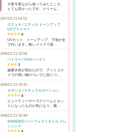
大変今更ながら使ってみたところ、
とても良かったです。クリーム…
26/7/23 21:04:51
エテュセ / エテュセ トーンアップ
UVプライマー
4
UVカット、トーンアップ、下地が全
て叶います。軽いメイクで過…
26/6/22 21:20:56
バトラー / CHXペースト
3
歯磨き粉が切れたので、アットコス
メでの買い物のついでに目につ…
26/6/22 21:19:42
セザンヌ / ナチュラルローション
4
ビューティーデーでクリームとセッ
トになったものが気になり、購…
26/6/22 21:16:49
SHISEIDO / パーフェクトオイル クレ
ンジング
4