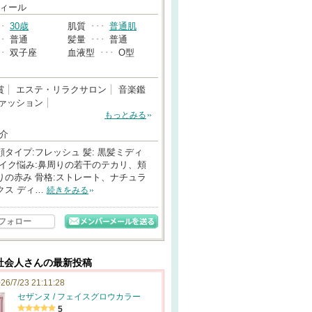
→
ィール
･･
30歳
肌質
･･･
普通肌
･･
普通
髪量
･･･
普通
･･
双子座
血液型
･･･
O型
賞
エステ・リラクサロン
音楽鑑
ァッション
もっとみる
介
 顔タイプ:フレッシュ 髪: 黒髪ミディ
メイク悩み:鼻周りの若干のテカリ、頬
りの赤み 骨格:ストレート、ナチュラ
クス ディ…
続きをみる
フォロー
社会人さんの最新投稿
26/7/23 21:11:28
セザンヌ / フェイスグロウカラー
5