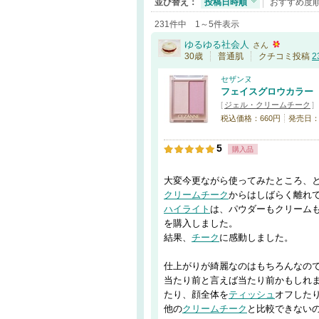
並び替え：
投稿日時順
おすすめ度
231件中 1～5件表示
ゆるゆる社会人
さん
30歳
普通肌
クチコミ投稿
2
セザンヌ
フェイスグロウカラー
[
ジェル・クリームチーク
]
税込価格：660円
発売日：20
5
購入品
大変今更ながら使ってみたところ、
クリームチーク
からはしばらく離れ
ハイライト
は、パウダーもクリーム
を購入しました。
結果、
チーク
に感動しました。
仕上がりが綺麗なのはもちろんなの
当たり前と言えば当たり前かもしれ
たり、顔全体を
ティッシュ
オフした
他の
クリームチーク
と比較できない