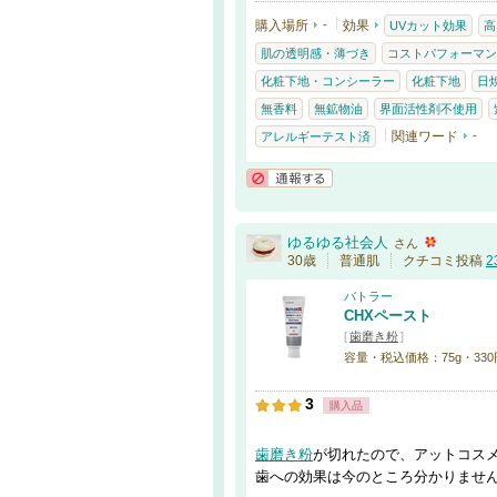
購入場所
-
効果
UVカット効果
高
肌の透明感・薄づき
コストパフォーマン
化粧下地・コンシーラー
化粧下地
日
無香料
無鉱物油
界面活性剤不使用
関連ワード
-
アレルギーテスト済
通報する
ゆるゆる社会人
さん
30歳
普通肌
クチコミ投稿
2
バトラー
CHXペースト
[
歯磨き粉
]
容量・税込価格：75g・330
3
購入品
歯磨き粉
が切れたので、アットコス
歯への効果は今のところ分かりませ