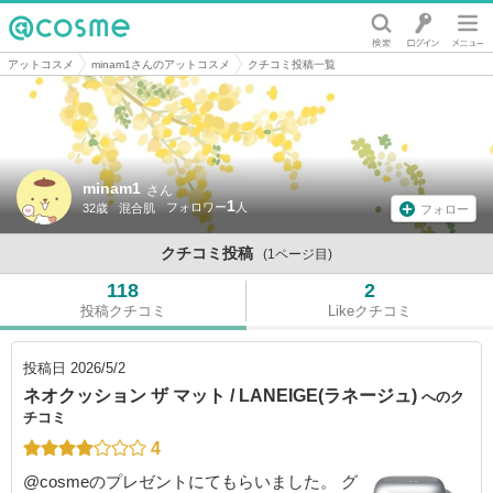
@cosme
アットコスメ
minam1さんのアットコスメ
クチコミ投稿一覧
minam1
さん
1
32歳
混合肌
フォロー
クチコミ投稿
(1ページ目)
118
2
投稿クチコミ
Likeクチコミ
投稿日
2026/5/2
ネオクッション ザ マット / LANEIGE(ラネージュ)
へのク
チコミ
4
@cosmeのプレゼントにてもらいました。 グ