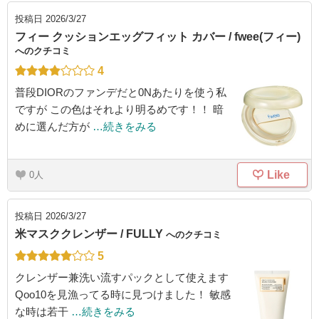
投稿日
2026/3/27
フィー クッションエッグフィット カバー / fwee(フィー)
へのクチコミ
4
普段DIORのファンデだと0Nあたりを使う私
ですが この色はそれより明るめです！！ 暗
めに選んだ方が
…続きをみる
Like
0
投稿日
2026/3/27
米マスククレンザー / FULLY
へのクチコミ
5
クレンザー兼洗い流すパックとして使えます
Qoo10を見漁ってる時に見つけました！ 敏感
な時は若干
…続きをみる