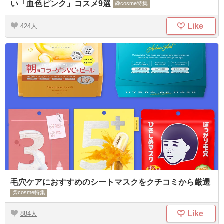
い「血色ピンク」コスメ9選
@cosme特集
Like
424
毛穴ケアにおすすめのシートマスクをクチコミから厳選
@cosme特集
Like
884