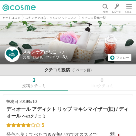
@cosme
アットコスメ
スキンケアはなこさんのアットコスメ
クチコミ投稿一覧
スキンケアはなこ
さん
3
33歳
乾燥肌
フォロー
クチコミ投稿
(1ページ目)
3
0
投稿クチコミ
Likeクチコミ
投稿日
2019/5/10
ディオール アディクト リップ マキシマイザー(旧) / ディ
オール
へのクチコミ
5
発色も良くてべたつきが無いのでオススメで