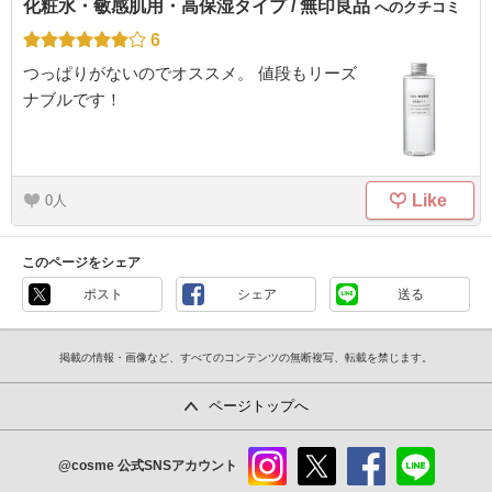
化粧水・敏感肌用・高保湿タイプ / 無印良品
へのクチコミ
6
つっぱりがないのでオススメ。 値段もリーズ
ナブルです！
Like
0
このページをシェア
ポスト
シェア
送る
掲載の情報・画像など、すべてのコンテンツの無断複写、転載を禁じます。
ページトップへ
@cosme
公式SNSアカウント