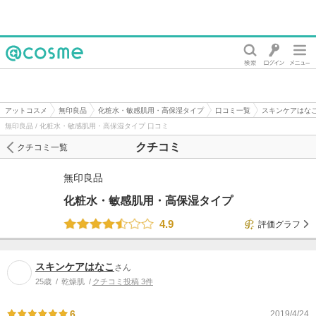
@cosme
アットコスメ
無印良品
化粧水・敏感肌用・高保湿タイプ
口コミ一覧
スキンケアはな
無印良品 / 化粧水・敏感肌用・高保湿タイプ 口コミ
クチコミ
クチコミ一覧
無印良品
化粧水・敏感肌用・高保湿タイプ
4.9
評価グラフ
スキンケアはなこ
さん
25歳
乾燥肌
クチコミ投稿 3件
6
2019/4/24