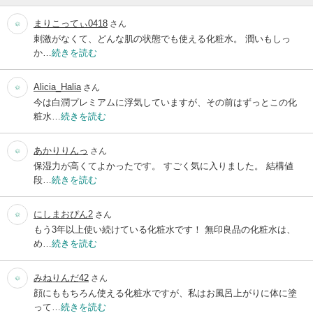
まりこってぃ0418
さん
刺激がなくて、どんな肌の状態でも使える化粧水。 潤いもしっ
か…
続きを読む
Alicia_Halia
さん
今は白潤プレミアムに浮気していますが、その前はずっとこの化
粧水…
続きを読む
あかりりんっ
さん
保湿力が高くてよかったです。 すごく気に入りました。 結構値
段…
続きを読む
にしまおぴん2
さん
もう3年以上使い続けている化粧水です！ 無印良品の化粧水は、
め…
続きを読む
みねりんだ42
さん
顔にももちろん使える化粧水ですが、私はお風呂上がりに体に塗
って…
続きを読む