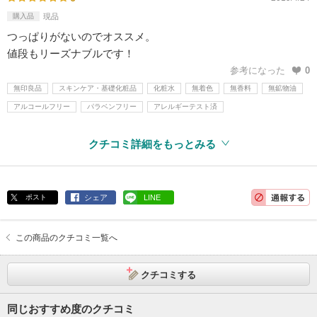
購入品
現品
つっぱりがないのでオススメ。
値段もリーズナブルです！
参考になった
0
無印良品
スキンケア・基礎化粧品
化粧水
無着色
無香料
無鉱物油
アルコールフリー
パラベンフリー
アレルギーテスト済
クチコミ詳細をもっとみる
ポスト
シェア
LINE
この商品のクチコミ一覧へ
クチコミする
同じおすすめ度のクチコミ