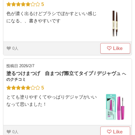
5
色が濃く出るけどブラシでぼかすといい感じ
になる、、書きやすいです
Like
0
投稿日
2026/2/7
塗るつけまつげ 自まつげ際立てタイプ / デジャヴュ
へ
のクチコミ
5
とても塗りやすくてやっぱりデジャブがいい
なって思いました！
Like
0