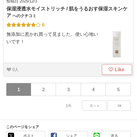
投稿日
2025/12/3
保湿浸透水モイストリッチ / 肌をうるおす保湿スキンケ
ア
へのクチコミ
6
無添加に惹かれ買って見ました。使い心地い
いです！
Like
0
1
2
3
4
5
1/6
次へ
このページをシェア
ポスト
シェア
送る