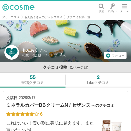
@cosme
アットコスメ
もんあくさんのアットコスメ
クチコミ投稿一覧
もんあく
さん
2
48歳
混合肌
フォロー
クチコミ投稿
(1ページ目)
55
2
投稿クチコミ
Likeクチコミ
投稿日
2026/3/17
ミネラルカバーBBクリームN / セザンヌ
へのクチコミ
6
これはいい！安い割に美肌に見えます。また
買いたいです