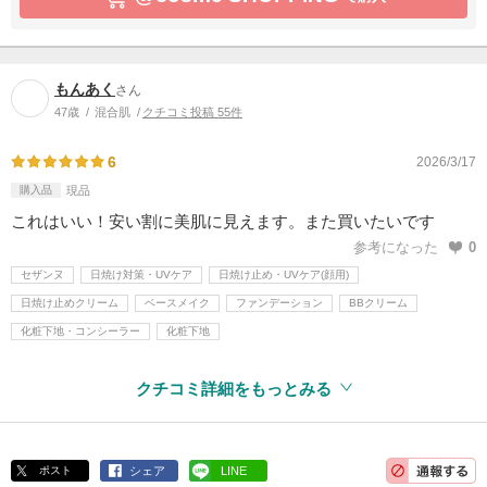
もんあく
さん
47歳
混合肌
クチコミ投稿 55件
6
2026/3/17
購入品
現品
これはいい！安い割に美肌に見えます。また買いたいです
参考になった
0
セザンヌ
日焼け対策・UVケア
日焼け止め・UVケア(顔用)
日焼け止めクリーム
ベースメイク
ファンデーション
BBクリーム
化粧下地・コンシーラー
化粧下地
クチコミ詳細をもっとみる
ポスト
シェア
LINE