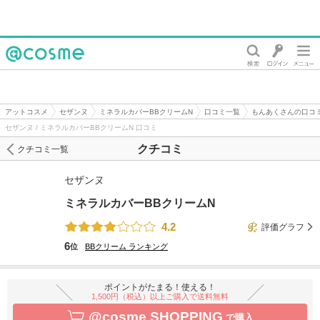
@cosme
アットコスメ
セザンヌ
ミネラルカバーBBクリームN
口コミ一覧
もんあくさんの口コ
セザンヌ / ミネラルカバーBBクリームN 口コミ
クチコミ
クチコミ一覧
セザンヌ
ミネラルカバーBBクリームN
4.2
評価グラフ
6
位
BBクリーム
ランキング
ポイントがたまる！使える！
1,500円（税込）以上ご購入で送料無料
@cosme SHOPPING
で購入