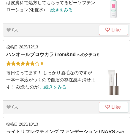
は皮膚科で処方してもらってるビーソフテン
ローション(化粧水)
…続きをみる
Like
0
投稿日
2025/12/13
ハンオールブロウカラ / rom&nd
へのクチコミ
6
毎日使ってます！ しっかり眉毛なのですが
一本一本液がつくので自眉の存在感を消せま
す！ 残念なのが
…続きをみる
Like
0
投稿日
2025/10/13
ライトリフレクティング ファンデーション / NARS
への