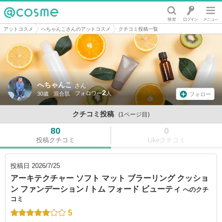
@cosme
アットコスメ
へちゃんこさんのアットコスメ
クチコミ投稿一覧
へちゃんこ
さん
2
30歳
混合肌
フォロー
クチコミ投稿
(1ページ目)
80
0
投稿クチコミ
Likeクチコミ
投稿日
2026/7/25
アーキテクチャー ソフト マット ブラーリング クッショ
ン ファンデーション / トム フォード ビューティ
へのクチ
コミ
5