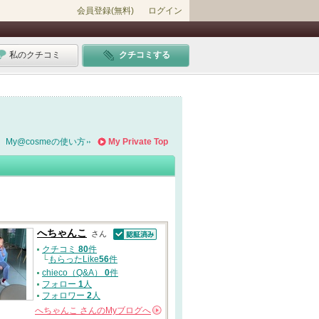
会員登録(無料)
ログイン
私のクチコミ
クチコミする
My@cosmeの使い方
My Private Top
へちゃんこ
さん
認証済
クチコミ
80
件
└
もらったLike
56
件
chieco（Q&A）
0
件
フォロー
1
人
フォロワー
2
人
へちゃんこ
さんの
Myブログへ