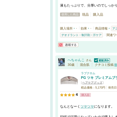
液もたっぷりで、分厚いのでしっか
現品
購入品
使用した商品
購入場所
-
効果
-
商品情報
ア
関連ワ
デオドラント・制汗剤・汗ケア
通報する
へちゃんこ
さん
認証済
30歳
混合肌
クチコミ投稿
8
ラブクロム
PG ツキ プレミアムブ
[
ヘアケアグッズ
]
税込価格：5,170円
発売日：
4
購入品
なんとなーく
ツヤ
ツヤ
になります。
SNSで話題になっていたので購入し