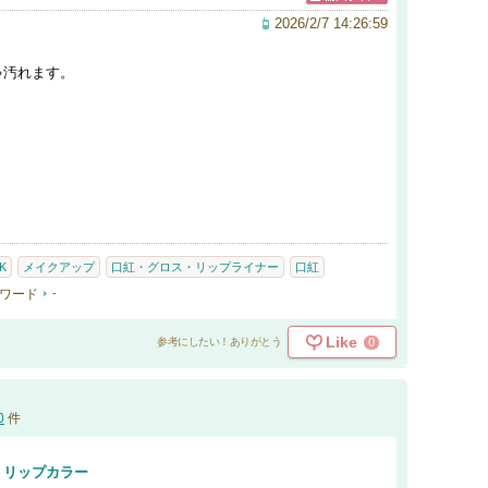
2026/2/7 14:26:59
ゃ汚れます。
K
メイクアップ
口紅・グロス・リップライナー
口紅
ワード
-
Like
0
参考にしたい！ありがとう
0
件
ト リップカラー