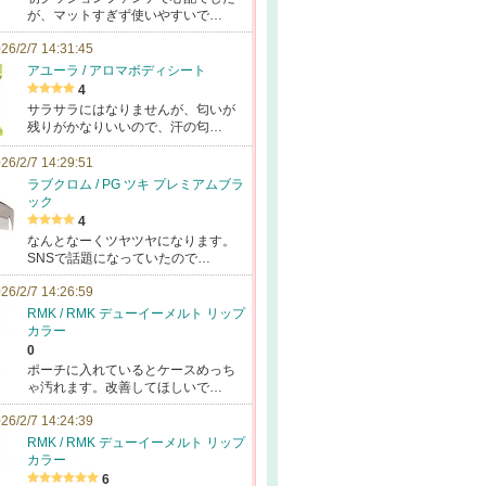
が、マットすぎず使いやすいで…
26/2/7 14:31:45
アユーラ / アロマボディシート
4
サラサラにはなりませんが、匂いが
残りがかなりいいので、汗の匂…
26/2/7 14:29:51
ラブクロム / PG ツキ プレミアムブラ
ック
4
なんとなーくツヤツヤになります。
SNSで話題になっていたので…
26/2/7 14:26:59
RMK / RMK デューイーメルト リップ
カラー
0
ポーチに入れているとケースめっち
ゃ汚れます。改善してほしいで…
26/2/7 14:24:39
RMK / RMK デューイーメルト リップ
カラー
6