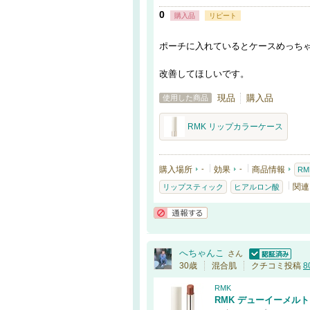
0
購入品
リピート
ポーチに入れているとケースめっち
改善してほしいです。
現品
購入品
使用した商品
RMK リップカラーケース
購入場所
-
効果
-
商品情報
RM
関連
リップスティック
ヒアルロン酸
通報する
へちゃんこ
さん
認証済
30歳
混合肌
クチコミ投稿
8
RMK
RMK デューイーメル