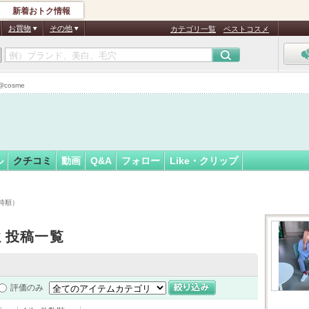
新着おトク情報
こ
フォロー
さん
お買物
その他
カテゴリ一覧
ベストコスメ
認
証
cosme
済
ル
クチコミ
動画
Q&A
フォロー
Like・クリップ
時順）
ミ投稿一覧
評価のみ