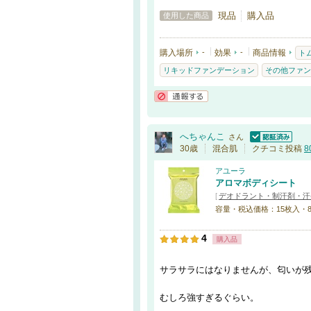
現品
購入品
使用した商品
購入場所
-
効果
-
商品情報
ト
リキッドファンデーション
その他ファン
通報する
へちゃんこ
さん
認証済
30歳
混合肌
クチコミ投稿
8
アユーラ
アロマボディシート
[
デオドラント・制汗剤・汗
容量・税込価格：15枚入・825
4
購入品
サラサラにはなりませんが、匂いが
むしろ強すぎるぐらい。