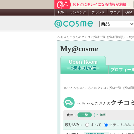
おトクにキレイになる情報が満載！
へちゃん
TOP
ランキング
ブランド
ブログ
Q&A
へちゃんこさんのクチコミ投稿一覧（投稿日時順） - My@
My@cosme
プロフィー
TOP
> へちゃんこさんのクチコミ投稿一覧（投稿日
クチコ
へちゃんこ
さんの
絞り込み：
すべて
クチコミのみ