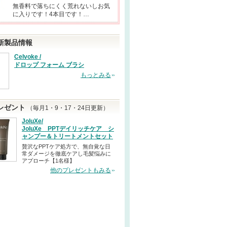
無香料で落ちにくく荒れないしお気
に入りです！4本目です！…
新製品情報
Celvoke /
ドロップ フォーム ブラシ
もっとみる
レゼント
（毎月1・9・17・24日更新）
JoluXe/
JoluXe PPTデイリッチケア シ
ャンプー＆トリートメントセット
贅沢なPPTケア処方で、無自覚な日
常ダメージを徹底ケアし毛髪悩みに
アプローチ【1名様】
他のプレゼントもみる