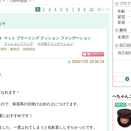
順
Like件数順
プロフ
1
2
3
4
5
6
7
8
9
10
次へ
年齢
･
髪質
･
星座
･
0
件
趣味
未選択
ト マット ブラーリング クッション ファンデーション
・
クッションファンデ
・
その他ファンデーション
]
自己紹
70円
発売日：2025/5/2
自己紹
2026/7/25 18:50:24
が、
になれます！
へちゃん
たので、保湿系の日焼け止めの上につけてます。
20
で夏におすすめです！
ました。一度よれてしまうと化粧直ししずらかったです。