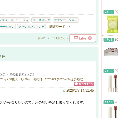
20
ム フォード ビューティ
ベースメイク
ファンデーション
関連ワード
-
デーション
クッションファンデ
Like
0
参考にしたい！ありがとう
20
0
件
20
ケア
・
その他ボディケア
]
円 / 30枚入・1,430円
発売日：2020/6/1 (2026/4/24追加発売)
2026/2/7 14:31:45
20
残りがかなりいいので、汗の匂いを消し去ってくれます。