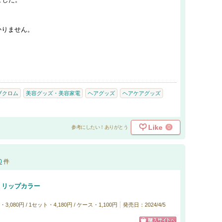
かりません。
。
ブクロム
美容グッズ・美容家電
ヘアグッズ
ヘアケアグッズ
Like
0
参考にしたい！ありがとう
0
件
ト リップカラー
80円 / 1セット・4,180円 / ケース・1,100円
発売日：2024/4/5