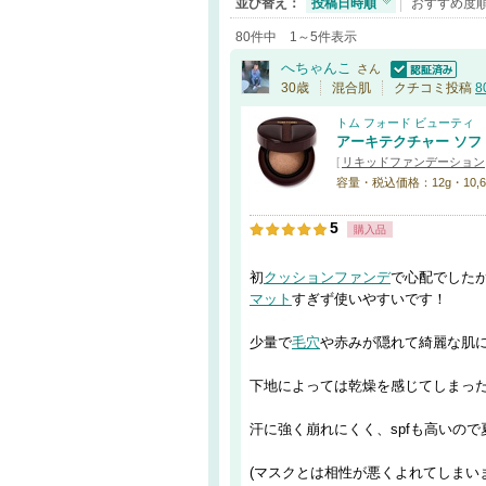
並び替え：
投稿日時順
おすすめ度
80件中 1～5件表示
へちゃんこ
さん
認証済
30歳
混合肌
クチコミ投稿
8
トム フォード ビューティ
アーキテクチャー ソフ
[
リキッドファンデーション
容量・税込価格：12g・10,6
5
購入品
初
クッションファンデ
で心配でした
マット
すぎず使いやすいです！
少量で
毛穴
や赤みが隠れて綺麗な肌
下地によっては乾燥を感じてしまっ
汗に強く崩れにくく、spfも高いの
(マスクとは相性が悪くよれてしまい