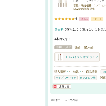
[
口紅
・
リップスティック
]
容量・税込価格：1レフィル・3,0
(2026/3/6追加発売)
6
購入品
リピート
無香料
で落ちにくく荒れないしお気
4本目です！
現品
購入品
使用した商品
11 スパイラル オブ ライフ
購入場所
-
効果
-
商品情報
RM
関連
リップスティック
ヒアルロン酸
通報する
80件中 1～5件表示