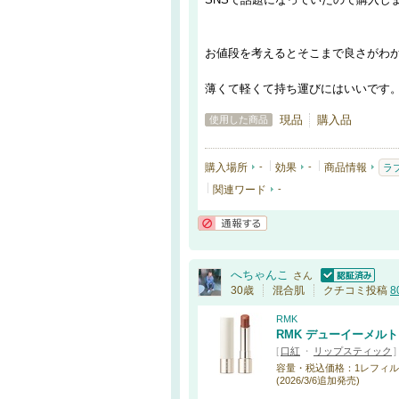
お値段を考えるとそこまで良さがわ
薄くて軽くて持ち運びにはいいです
現品
購入品
使用した商品
購入場所
-
効果
-
商品情報
ラ
関連ワード
-
通報する
へちゃんこ
さん
認証済
30歳
混合肌
クチコミ投稿
8
RMK
RMK デューイーメル
[
口紅
・
リップスティック
]
容量・税込価格：1レフィル・3,0
(2026/3/6追加発売)