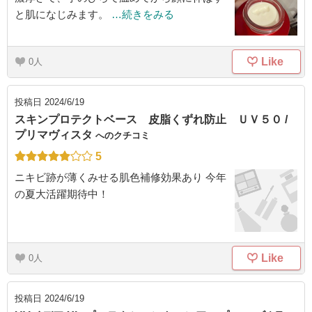
と肌になじみます。
…続きをみる
Like
0
投稿日
2024/6/19
スキンプロテクトベース 皮脂くずれ防止 ＵＶ５０ /
プリマヴィスタ
へのクチコミ
5
ニキビ跡が薄くみせる肌色補修効果あり 今年
の夏大活躍期待中！
Like
0
投稿日
2024/6/19