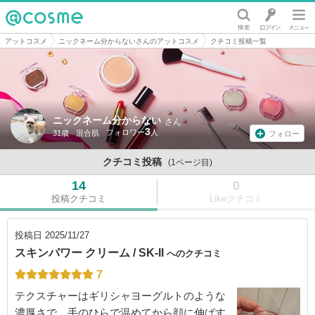
@cosme
アットコスメ
ニックネーム分からないさんのアットコスメ
クチコミ投稿一覧
ニックネーム分からない
さん
3
31歳
混合肌
フォロー
クチコミ投稿
(1ページ目)
14
0
投稿クチコミ
Likeクチコミ
投稿日
2025/11/27
スキンパワー クリーム / SK-II
へのクチコミ
7
テクスチャーはギリシャヨーグルトのような
濃厚さで、手のひらで温めてから顔に伸ばす