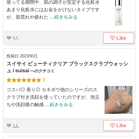
使ってる期間中、肌の調子が安定する化粧水
あまり化粧水にはお金をかけないタイプです
が、肌荒れや疲れた
…続きをみる
Like
0
投稿日
2023/9/21
スイサイ ビューティクリア ブラックスクラブウォッシ
ュ / suisai
へのクチコミ
7
コスパ◎ 香り◎ カネボウ他のシリーズのス
クラブ付き洗顔を使っていたのですが、泡立
ちや洗顔後の触感
…続きをみる
Like
1