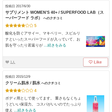
投稿日
2017/6/30
サプリメント WOMEN'S 40+ / SUPERFOOD LAB（ス
ーパーフード ラボ）
へのクチコミ
5
酸化を防ぐアサイー、マキベリー、スピルリ
ナといったスーパーフードが入っていて、お
肌を守ったり若返りが
…続きをみる
Like
1
投稿日
2015/12/9
クリーム肌水 / 肌水
へのクチコミ
4
ボディ用として使ってます。 重さもなくちょ
うどいい保湿力。 コスパがいいのでたっぷり
使え
…続きをみる