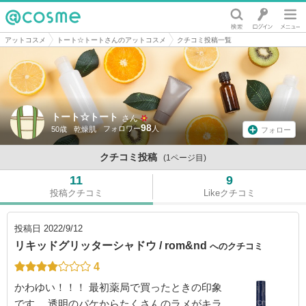
@cosme
アットコスメ
トート☆トートさんのアットコスメ
クチコミ投稿一覧
トート☆トート
さん
98
50歳
乾燥肌
フォロー
クチコミ投稿
(1ページ目)
11
9
投稿クチコミ
Likeクチコミ
投稿日
2022/9/12
リキッドグリッターシャドウ / rom&nd
へのクチコミ
4
かわゆい！！！ 最初薬局で買ったときの印象
です。 透明のパケからたくさんのラメがキラ