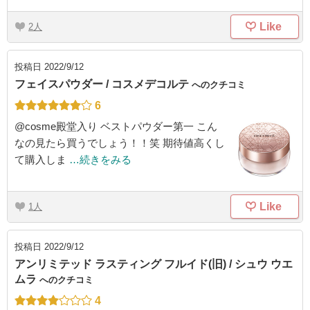
Like
2
投稿日
2022/9/12
フェイスパウダー / コスメデコルテ
へのクチコミ
6
@cosme殿堂入り ベストパウダー第一 こん
なの見たら買うでしょう！！笑 期待値高くし
て購入しま
…続きをみる
Like
1
投稿日
2022/9/12
アンリミテッド ラスティング フルイド(旧) / シュウ ウエ
ムラ
へのクチコミ
4