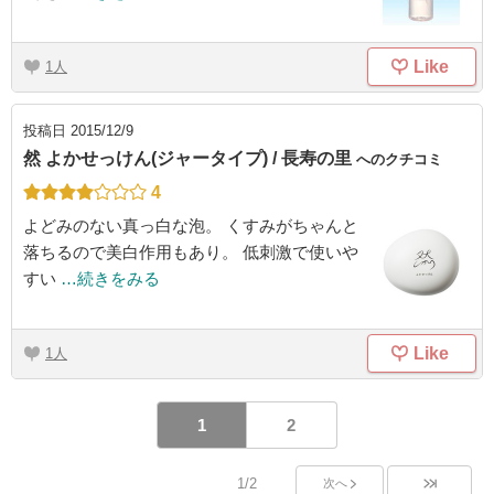
Like
1
投稿日
2015/12/9
然 よかせっけん(ジャータイプ) / 長寿の里
へのクチコミ
4
よどみのない真っ白な泡。 くすみがちゃんと
落ちるので美白作用もあり。 低刺激で使いや
すい
…続きをみる
Like
1
1
2
1/2
次へ