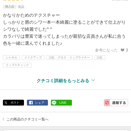
購入品
現品
かなりかためのテクスチャー
しっかりと唇のシワ一本一本綺麗に塗ることができて仕上がり
シワなしで綺麗でした^ ^
カラバリは豊富で迷ってしまったが親切な店員さんが私に合う
色を一緒に選んでくれました♪
参考になった
2
シャネル
メイクアップ
口紅・グロス・リップライナー
口紅
リップスティック
クチコミ詳細をもっとみる
ポスト
シェア
LINE
この商品のクチコミ一覧へ