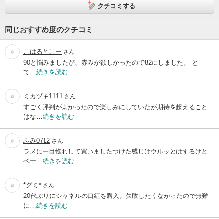
クチコミする
同じおすすめ度のクチコミ
こはるとこー
さん
90と悩みましたが、赤みが欲しかったので82にしました。 と
て…
続きを読む
ミカヅキ1111
さん
すごく評判がよかったので楽しみにしていたが期待を超えること
はな…
続きを読む
ふみ0712
さん
ラメに一目惚れして買いましたつけた感じはウルッとはするけと
ベー…
続きを読む
*グミ*
さん
20代ぶりにシャネルの口紅を購入。失敗したくなかったので無難
に…
続きを読む