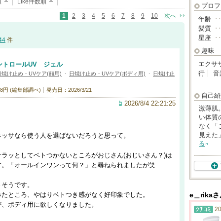
順
Like件数順
プロフ
1
2
3
4
5
6
7
8
9
10
次へ
年齢
･
髪質
･
星座
･
44
件
趣味
エクサ
ントロールUV ジェル
行
音
日焼け止め・UVケア(顔用)
・
日焼け止め・UVケア(ボディ用)
・
日焼け止
8円 (編集部調べ)
発売日：2026/3/21
自己紹
2026/8/4 22:21:25
激薄肌
い体質
なく「
見えた
ネッサなら使う人を選ばないだろうと思って。
る
ラッとしてベトつかないところがおじさん(おじいさん？)は
す。「オールインワンって何？」と尋ねられましたが笑
さそうです。
みたところ、やはりベトつき感がなく好印象でした。
e＿rik
が、ボディ用に欲しくなりました。
20