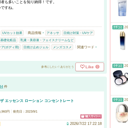
用者も多いことを知り納得！です。
いですね。
20
商品情報
UVカット効果
アネッサ
日焼け対策・UVケア
・基礎化粧品
乳液・美容液・フェイスクリームなど
関連ワード
ア(ボディ用)
日焼け止めジェル
メンズコスメ
20
Like
0
参考にしたい！ありがとう
44
件
20
 ザ エッセンス ローション コンセントレート
,960円
発売日：2023/9/1
2026/7/22 17:22:18