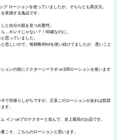
イング ローションを使っていましたが、そちらとも異次元。
さを実感する逸品です。
まじと自分の肌を見つめ驚愕。
ら…キレイじゃない？！60歳なのに。
いと思っていました。
と悲しいので、毎朝晩40mlを使い続けてましたが、悪いこと
ションの前にドクターシーラボ vc100ローションを使います
昨今で目移りしがちですが、正直このローションがあれば肌質
けます。
ラム イン uvプロテクターと並んで、史上最高のお品です。
い夏こそ、こちらのローションと思います。