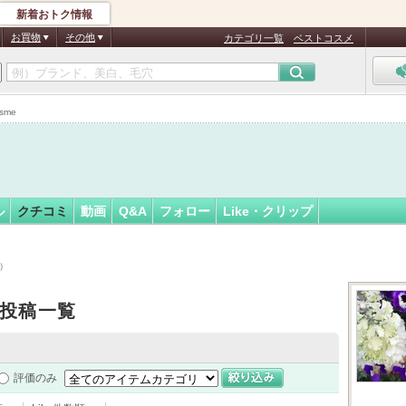
新着おトク情報
フォロー
ん
お買物
その他
カテゴリ一覧
ベストコスメ
認
証
sme
済
ル
クチコミ
動画
Q&A
フォロー
Like・クリップ
順）
投稿一覧
評価のみ