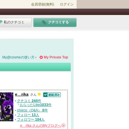
会員登録(無料)
ログイン
私のクチコミ
クチコミする
My@cosmeの使い方
My Private Top
e＿rika
さん
認証済
クチコミ
244
件
└
もらったLike
1033
件
chieco（Q&A）
0
件
フォロー
13
人
フォロワー
104
人
e＿rika
さんの
Myブログへ