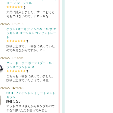
ロールUV ジェル
6
夫用に購入しました。放っておくと
何もつけないので、アネッサな…
26/7/22 17:22:18
ゲラン / オーキデ アンペリアル ザ エ
ッセンス ローション コンセントレー
ト
7
投稿し忘れて、下書きに残っていた
ので今更ながらですが。↓*ー…
26/7/22 17:00:06
クレ・ド・ポー ボーテ / プードルト
ランスパラントｎ Ｍ
7
こちらも下書きに残っていました。
投稿し忘れていたようで、今更…
26/7/22 16:50:43
SK-II / フェイシャル トリートメント
セラム
評価しない
アットコスメさんからサンプルパウ
チを2包いただき使ってみまし…