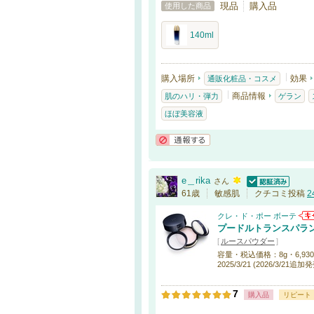
現品
購入品
使用した商品
140ml
購入場所
効果
通販化粧品・コスメ
商品情報
肌のハリ・弾力
ゲラン
ほぼ美容液
通報する
e＿rika
さん
認証済
61歳
敏感肌
クチコミ投稿
2
クレ・ド・ポー ボーテ
プードルトランスパラン
[
ルースパウダー
]
容量・税込価格：8g・6,930円 /
2025/3/21 (2026/3/21追加
7
購入品
リピート