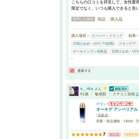
こちらの口コミを拝見して、女性愛
限定でなく、いつも購入できると良
現品
購入品
使用した商品
購入場所
効果
スーパー・ドラッグ
日焼け止め・UVケア(顔用)
スキンケア
オールインワン化粧品
日焼け止め・UVケ
-
通報する
e＿rika
さん
認証済
61歳
敏感肌
クチコミ投稿
2
ゲラン
オーキデ アンペリアル
[
化粧水
]
容量・税込価格：140ml・25
7
購入品
リピート