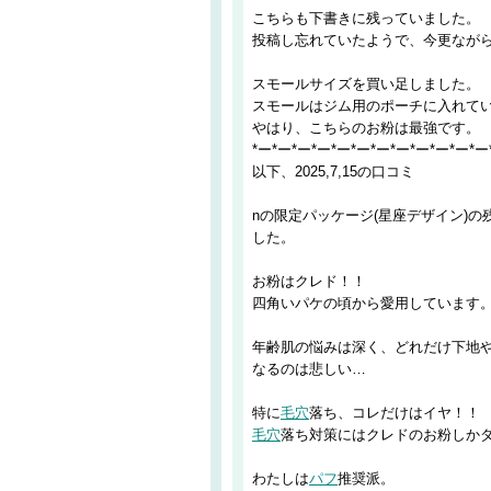
こちらも下書きに残っていました。
投稿し忘れていたようで、今更なが
スモールサイズを買い足しました。
スモールはジム用のポーチに入れて
やはり、こちらのお粉は最強です。
*ー*ー*ー*ー*ー*ー*ー*ー*ー*ー*ー*ー
以下、2025,7,15の口コミ
nの限定パッケージ(星座デザイン)
した。
お粉はクレド！！
四角いパケの頃から愛用しています
年齢肌の悩みは深く、どれだけ下地
なるのは悲しい…
特に
毛穴
落ち、コレだけはイヤ！！
毛穴
落ち対策にはクレドのお粉しか
わたしは
パフ
推奨派。