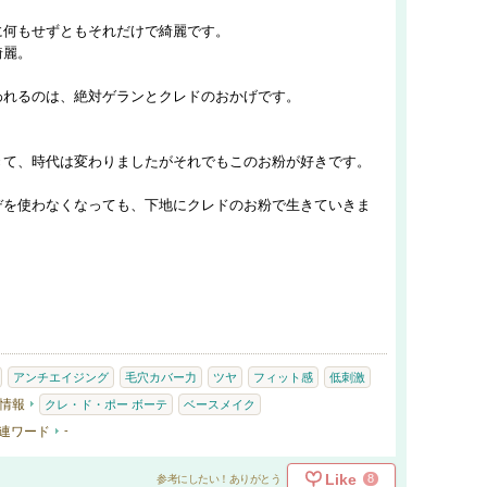
に何もせずともそれだけで綺麗です。
綺麗。
われるのは、絶対ゲランとクレドのおかげです。
きて、時代は変わりましたがそれでもこのお粉が好きです。
デを使わなくなっても、下地にクレドのお粉で生きていきま
アンチエイジング
毛穴カバー力
ツヤ
フィット感
低刺激
情報
クレ・ド・ポー ボーテ
ベースメイク
連ワード
-
Like
8
参考にしたい！ありがとう