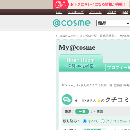
おトクにキレイになる情報が満載！
e＿rika
さ
TOP
ランキング
ブランド
ブログ
Q&A
e＿rikaさんのクチコミ投稿一覧（投稿日時順） - My@co
My@cosme
プロフィー
TOP
> e＿rikaさんのクチコミ投稿一覧（投稿日時
クチコミ
e＿rika
さん
の
絞り込み：
すべて
クチコミのみ