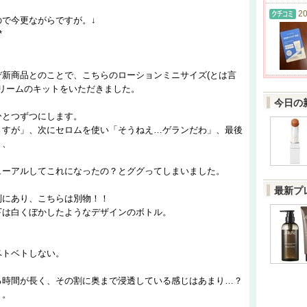
20
で今更ながらですが。↓
*
新商品とのことで、こちらのローションミニサイズ(とは言
クリームのキットをいただきました。
今日の
ひとつずつにします。
さすが」、次にセロムを使い「そうねえ…ゲランだわ」、最後
、、
ューアルしてこれになったの？とググってしまいました。
最新プ
別にあり、こちらは別物！！
下は白くぼかしたようなデザインのボトル。
ベトベトしない。
る時間が長く、その割に奥まで浸透している感じはあまり…？
う。