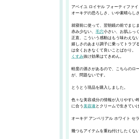
アベイユ ロイヤル フォーティファ
オーキデの恐ろしさ、いや素晴らし
就寝前に使って、翌朝鏡の前でまじ
赤み少ない、
毛穴
小さい、お肌ふっく
正直、こういう感動はもう味わえな
嬉しさのあまり調子に乗ってトラブる
は全くおきなくて良いことばかり。
くすみ
抜け効果はてきめん。
軽度の酒さがあるので、こちらのロー
が、問題ないです。
とうとう現品を購入しました。
色々な美容成分の情報が入りやすい
に合う
美容液
とクリームで生きてい
オーキデ アンペリアル ホワイト セ
幾つもアイテムを重ね付けしたくな