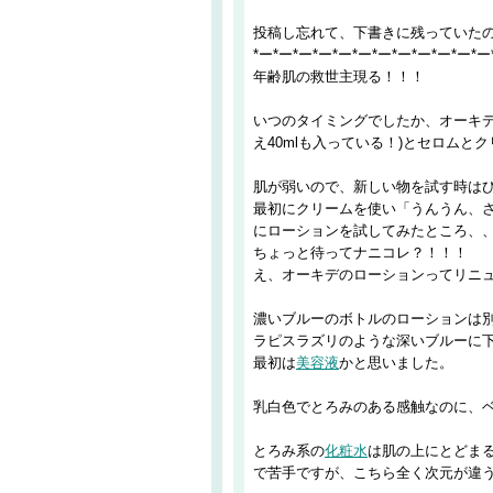
投稿し忘れて、下書きに残っていたの
*ー*ー*ー*ー*ー*ー*ー*ー*ー*ー*ー*ー
年齢肌の救世主現る！！！
いつのタイミングでしたか、オーキデ
え40mlも入っている！)とセロムと
肌が弱いので、新しい物を試す時は
最初にクリームを使い「うんうん、
にローションを試してみたところ、
ちょっと待ってナニコレ？！！！
え、オーキデのローションってリニ
濃いブルーのボトルのローションは
ラピスラズリのような深いブルーに
最初は
美容液
かと思いました。
乳白色でとろみのある感触なのに、
とろみ系の
化粧水
は肌の上にとどま
で苦手ですが、こちら全く次元が違