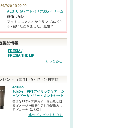
26/7/20 16:00:09
AESTURA / アトバリア365 クリーム
評価しない
アットコスメさんからサンプルパウ
チ2包いただきました。見慣れ…
新製品情報
FRESIA /
FRESIA THE LIP
もっとみる
レゼント
（毎月1・9・17・24日更新）
JoluXe/
JoluXe PPTデイリッチケア シ
ャンプー＆トリートメントセット
贅沢なPPTケア処方で、無自覚な日
常ダメージを徹底ケアし毛髪悩みに
アプローチ【1名様】
他のプレゼントもみる