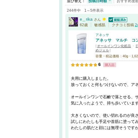
並び替え：
投稿日時順
おすすめ度
244件中 1～5件表示
e＿rika
さん
認証済
62歳
敏感肌
クチコミ投稿
2
アネッサ
アネッサ マルチ コ
[
オールインワン化粧品
・
めジェル
]
容量・税込価格：40g・1,62
6
購入品
夫用に購入しました。
放っておくと何もつけないので、ア
オールインワンで石鹸で落とせる、サ
気に入ったようで、持ち歩いていま
大きくないので、使い切れるのが良
試しにわたしも手足や首筋に塗って
わたしの肌だと顔には無理そうです