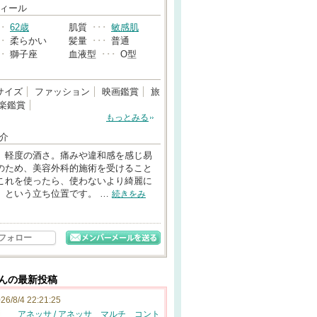
→
ィール
･･
62歳
肌質
･･･
敏感肌
･･
柔らかい
髪量
･･･
普通
･･
獅子座
血液型
･･･
O型
サイズ
ファッション
映画鑑賞
旅
楽鑑賞
もっとみる
介
。軽度の酒さ。痛みや違和感を感じ易
のため、美容外科的施術を受けること
これを使ったら、使わないより綺麗に
」という立ち位置です。 …
続きをみ
フォロー
aさんの最新投稿
26/8/4 22:21:25
アネッサ / アネッサ マルチ コント