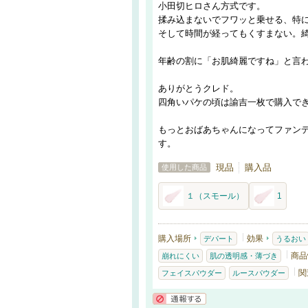
小田切ヒロさん方式です。
揉み込まないでフワッと乗せる、特
そして時間が経ってもくすまない。
年齢の割に「お肌綺麗ですね」と言
ありがとうクレド。
四角いパケの頃は諭吉一枚で購入で
もっとおばあちゃんになってファン
す。
現品
購入品
使用した商品
１（スモール）
1
購入場所
効果
デパート
うるおい
商品
崩れにくい
肌の透明感・薄づき
関
フェイスパウダー
ルースパウダー