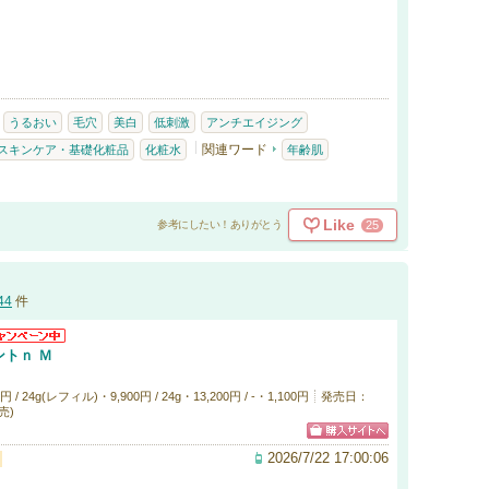
うるおい
毛穴
美白
低刺激
アンチエイジング
関連ワード
スキンケア・基礎化粧品
化粧水
年齢肌
Like
25
参考にしたい！ありがとう
44
件
トｎ Ｍ
 24g(レフィル)・9,900円 / 24g・13,200円 / -・1,100円
発売日：
発売)
2026/7/22 17:00:06