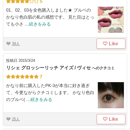
5
01、02、03を全色購入しました★ ブルベの
かなり色白肌の私の感想です。 見た目はとっ
ても小さ
…続きをみる
Like
39
投稿日
2015/3/24
リシェ グロッシーリッチ アイズ / ヴィセ
へのクチコミ
7
かなり前に購入したPK-3が本当に好き過ぎ
て、今更ながらクチコミします。 かなり色白
のブルベ(
…続きをみる
Like
25