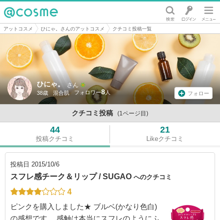
@cosme
アットコスメ
ひにゃ。さんのアットコスメ
クチコミ投稿一覧
ひにゃ。
さん
8
38歳
混合肌
フォロー
クチコミ投稿
(1ページ目)
44
21
投稿クチコミ
Likeクチコミ
投稿日
2015/10/6
スフレ感チーク＆リップ / SUGAO
へのクチコミ
4
ピンクを購入しました★ ブルベ(かなり色白)
の感想です。 感触は本当にスフレのようにふ