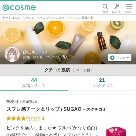
@cosme
アットコスメ
ひにゃ。さんのアットコスメ
クチコミ投稿一覧
ひにゃ。
さん
8
38歳
混合肌
フォロー
クチコミ投稿
(1ページ目)
44
21
投稿クチコミ
Likeクチコミ
投稿日
2015/10/6
スフレ感チーク＆リップ / SUGAO
へのクチコミ
4
ピンクを購入しました★ ブルベ(かなり色白)
の感想です。 感触は本当にスフレのようにふ