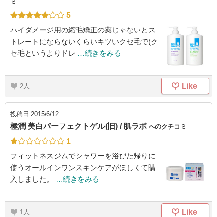
ミ
5
ハイダメージ用の縮毛矯正の薬じゃないとス
トレートにならないくらいキツいクセ毛で(ク
セ毛というよりドレ
…続きをみる
Like
2
投稿日
2015/6/12
極潤 美白パーフェクトゲル(旧) / 肌ラボ
へのクチコミ
1
フィットネスジムでシャワーを浴びた帰りに
使うオールインワンスキンケアがほしくて購
入しました。
…続きをみる
Like
1