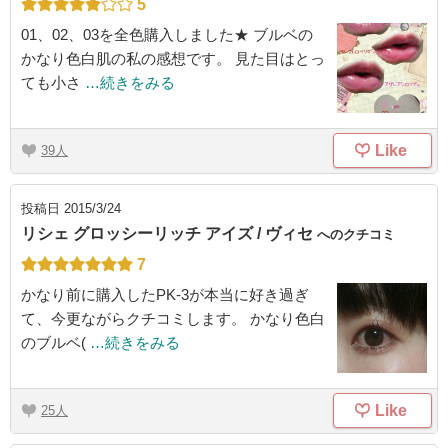
5
01、02、03を全色購入しました★ ブルベの
かなり色白肌の私の感想です。 見た目はとっ
ても小さ
…続きをみる
Like
39
投稿日
2015/3/24
リシェ グロッシーリッチ アイズ / ヴィセ
へのクチコミ
7
かなり前に購入したPK-3が本当に好き過ぎ
て、今更ながらクチコミします。 かなり色白
のブルベ(
…続きをみる
Like
25