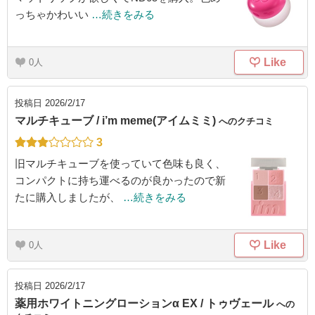
っちゃかわいい
…続きをみる
Like
0
投稿日
2026/2/17
マルチキューブ / i’m meme(アイムミミ)
へのクチコミ
3
旧マルチキューブを使っていて色味も良く、
コンパクトに持ち運べるのが良かったので新
たに購入しましたが、
…続きをみる
Like
0
投稿日
2026/2/17
薬用ホワイトニングローションα EX / トゥヴェール
への