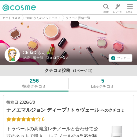
@cosme
アットコスメ
::kiki::さんのアットコスメ
クチコミ投稿一覧
::kiki::
さん
5
38歳
混合肌
フォロー
クチコミ投稿
(1ページ目)
256
5
投稿クチコミ
Likeクチコミ
投稿日
2026/6/8
ナノエマルジョン ディープ / トゥヴェール
へのクチコミ
6
トゥベールの高濃度レチノールと合わせて公
式のネットで購入。 レチノールのa反応が怖