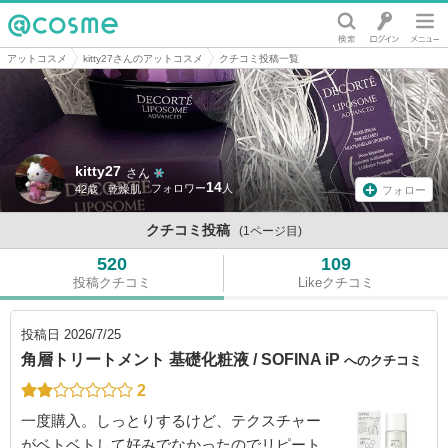
@cosme
アットコスメ
kitty27さんのアットコスメ
クチコミ投稿一覧
kitty27
さん
14
42歳
乾燥肌
フォロー
クチコミ投稿
(1ページ目)
520
109
投稿クチコミ
Likeクチコミ
投稿日
2026/7/25
角層トリートメント 基礎化粧液 / SOFINA iP
へのクチコミ
2
一度購入。しっとりするけど、テクスチャー
がベトベトして好みでなかったのでリピート