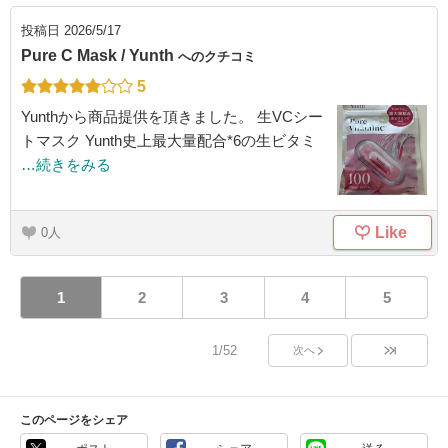
投稿日
2026/5/17
Pure C Mask / Yunth
へのクチコミ
5
Yunthから商品提供を頂きました。 生VCシー
トマスク Yunth史上最大量配合*6の生ビタミ
…続きをみる
Like
0
1
2
3
4
5
1/52
次へ
このページをシェア