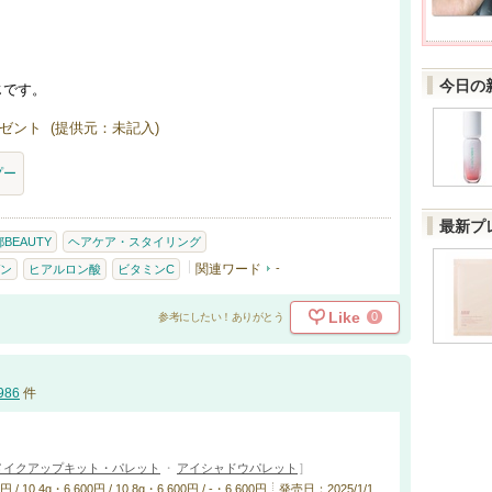
り
今日の
じです。
ゼント (提供元：未記入)
プー
最新プ
BEAUTY
ヘアケア・スタイリング
関連ワード
-
ン
ヒアルロン酸
ビタミンC
Like
0
参考にしたい！ありがとう
986
件
メイクアップキット・パレット
・
アイシャドウパレット
]
0.4g・6,600円 / 10.8g・6,600円 / -・6,600円
発売日：2025/1/1