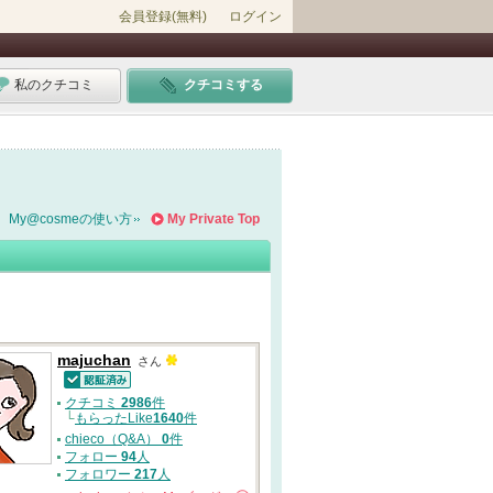
会員登録(無料)
ログイン
私のクチコミ
クチコミする
My@cosmeの使い方
My Private Top
majuchan
さん
認証済
クチコミ
2986
件
└
もらったLike
1640
件
chieco（Q&A）
0
件
フォロー
94
人
フォロワー
217
人