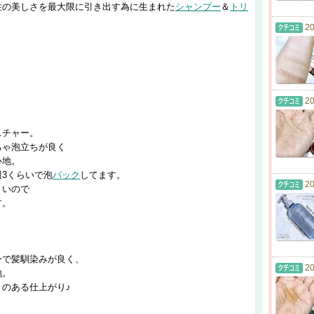
性の美しさを最大限に引き出す為に生まれた
シャンプー
＆
トリ
20
20
スチャー。
ちゃ泡立ちが良く
心地。
3くらいで泡
パック
してます。
20
くいので
す。
ーで髪馴染みが良く、
20
地。
のある仕上がり♪