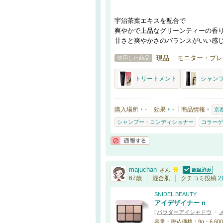
宇治茶葉エキスを配合で
爽やかで上品なグリーンティーの香
甘さと爽やかさのバランスがいい感
現品
モニター・プレ
使用した商品
トリートメント
シャン
購入場所
-
効果
-
商品情報
京都
シャンプー・コンディショナー
コラーゲ
通報する
majuchan
さん
認証済
67歳
混合肌
クチコミ投稿
2
SNIDEL BEAUTY
アイデザイナー n
[
パウダーアイシャドウ
・
容量・税込価格：9g・6,600円 / 1