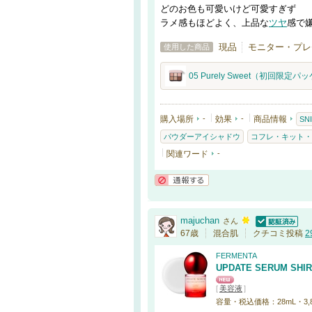
どのお色も可愛いけど可愛すぎず
ラメ感もほどよく、上品な
ツヤ
感で
現品
モニター・プレゼン
使用した商品
05 Purely Sweet（初回限定
購入場所
-
効果
-
商品情報
SN
パウダーアイシャドウ
コフレ・キット・
関連ワード
-
通報する
majuchan
さん
認証済
67歳
混合肌
クチコミ投稿
2
FERMENTA
UPDATE SERUM SHI
[
美容液
]
容量・税込価格：28mL・3,