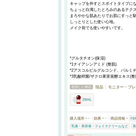
キャップを外すとスポイトタイプに
ちょっと白濁したとろみのあるテク
まろやかな肌あたりでお肌にすっと
しっとりとした使い心地。
メイク前でも使いやすいです。
*グルタチオン(保湿)
*1ナイアシンアミド (整肌)
*2アスコルビルグルコシド、パルミチ
*3乳酸桿菌/ザクロ果実発酵エキス(整
現品
モニター・プレゼ
使用した商品
28mL
購入場所
-
効果
-
商品情報
FE
乳液・美容液・フェイスクリームなど
美