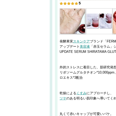
5
発酵果実
スキンケア
ブランド「FERM
アップデート
美容液
「赤玉セラム」
UPDATE SERUM SHIRATAMA GLU
外的ストレスに着目した、肌研究発
リポソームグルタチオン*10,000ppm、
ロエキス*3配合
乾燥による
くすみ
にアプローチし、
ツヤ
のある明るい肌印象へ導いてくれ
丸くて赤いキャップが可愛いパケ。