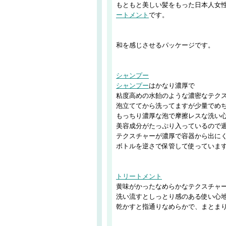
もともと美しい髪をもった日本人女
ートメント
です。
和を感じさせるパッケージです。
シャンプー
シャンプー
はかなり濃厚で
粘度高めの水飴のような濃密なテク
泡立ててから洗ってますが少量でめ
もっちり濃厚な泡で摩擦レスな洗い
美容成分がたっぷり入っているので週
テクスチャーが濃厚で容器から出に
ボトルを逆さで保管して使っていま
トリートメント
黄味がかったなめらかなテクスチャ
洗い流すとしっとり感のある使い心
乾かすと指通りなめらかで、まとまり