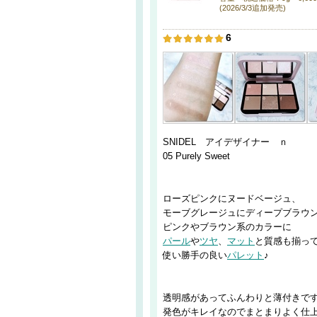
(2026/3/3追加発売)
6
SNIDEL アイデザイナー ｎ
05 Purely Sweet
ローズピンクにヌードベージュ、
モーブグレージュにディープブラウ
ピンクやブラウン系のカラーに
パール
や
ツヤ
、
マット
と質感も揃っ
使い勝手の良い
パレット
♪
透明感があってふんわりと薄付きで
発色がキレイなのでまとまりよく仕