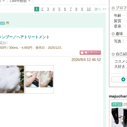
順
Like件数順
プロフ
1
2
3
4
5
6
7
8
9
10
次へ
年齢
･
髪質
･
986
件
星座
･
趣味
シャンプー／ヘアトリートメント
写真
ナー
]
円 / 300mL・4,950円
発売日：2025/12/1
自己紹
2026/8/4 12:46:52
コスメ
大好き
majuc
20