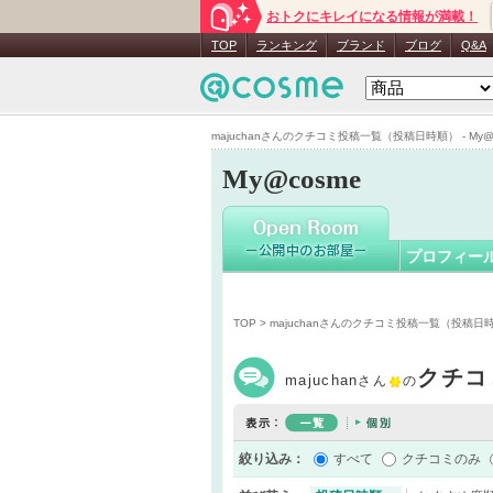
おトクにキレイになる情報が満載！
majuchan
TOP
ランキング
ブランド
ブログ
Q&A
majuchanさんのクチコミ投稿一覧（投稿日時順） - My@c
My@cosme
プロフィー
TOP
> majuchanさんのクチコミ投稿一覧（投稿日
クチコ
majuchan
さん
の
絞り込み：
すべて
クチコミのみ