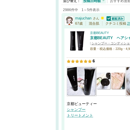
並び替え：
投稿日時順
おすすめ度
2986件中 1～5件表示
majuchan
さん
認証済
67歳
混合肌
クチコミ投稿
2
京都BEAUTY
京都BEAUTY ヘア
[
シャンプー・コンディショ
容量・税込価格：220g・4,950
6
京都ビューティー
シャンプー
トリートメント