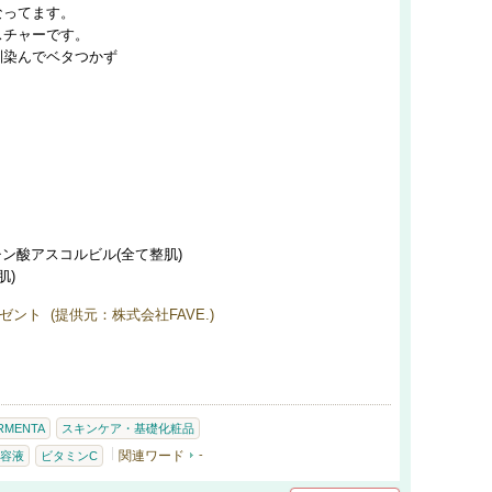
なってます。
スチャーです。
馴染んでベタつかず
ン酸アスコルビル(全て整肌)
肌)
ント (提供元：株式会社FAVE.)
RMENTA
スキンケア・基礎化粧品
関連ワード
-
容液
ビタミンC