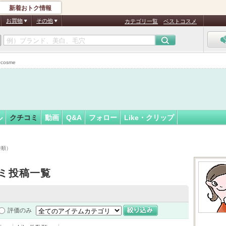
新着おトク情報
フォロー
さん
お買物
その他
カテゴリ一覧
ベストコスメ
認
証
osme
済
ル
クチコミ
動画
Q&A
フォロー
Like・クリップ
時順）
ミ投稿一覧
評価のみ