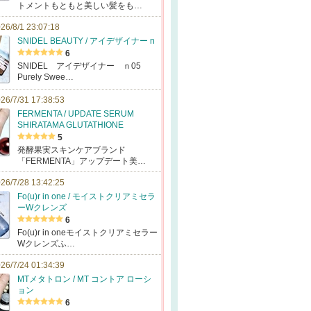
トメントもともと美しい髪をも…
26/8/1 23:07:18
SNIDEL BEAUTY / アイデザイナー n
6
SNIDEL アイデザイナー ｎ05
Purely Swee…
26/7/31 17:38:53
FERMENTA / UPDATE SERUM
SHIRATAMA GLUTATHIONE
5
発酵果実スキンケアブランド
「FERMENTA」アップデート美…
26/7/28 13:42:25
Fo(u)r in one / モイストクリアミセラ
ーWクレンズ
6
Fo(u)r in oneモイストクリアミセラー
Wクレンズふ…
26/7/24 01:34:39
MTメタトロン / MT コントア ローシ
ョン
6