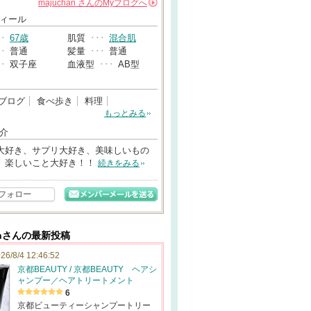
majuchan
さんの
Myブログへ
→
ィール
･･
67歳
肌質
･･･
混合肌
･･
普通
髪量
･･･
普通
･･
双子座
血液型
･･･
AB型
ブログ
食べ歩き
料理
もっとみる
介
大好き、サプリ大好き、美味しいもの
、楽しいこと大好き！！
続きをみる
フォロー
hanさんの最新投稿
26/8/4 12:46:52
京都BEAUTY / 京都BEAUTY ヘアシ
ャンプー／ヘアトリートメント
6
京都ビューティーシャンプートリー