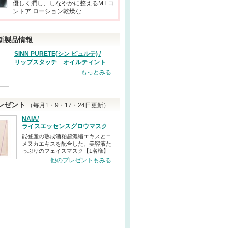
優しく潤し、しなやかに整えるMT コ
ントア ローション乾燥な…
新製品情報
SINN PURETE(シン ピュルテ) /
リップスタッチ オイルティント
もっとみる
レゼント
（毎月1・9・17・24日更新）
NAIA/
ライスエッセンスグロウマスク
能登産の熟成酒粕超濃縮エキスとコ
メヌカエキスを配合した、美容液た
っぷりのフェイスマスク【1名様】
他のプレゼントもみる