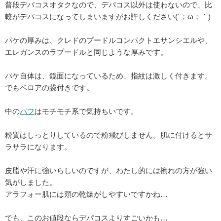
普段デパコスオタクなので、デパコス以外は使わないので、比
較がデパコスになってしまいますがお許しください(´；ω；｀)
パケの厚みは、クレドのプードルコンパクトエサンシエルや、
エレガンスのラプードルと同じような厚みです。
パケ自体は、鏡面になっているため、指紋は激しく付きます。
でもベロアの袋付きです。
中の
パフ
はモチモチ系で気持ちいです。
粉質はしっとりしているので粉飛びしません。肌に付けるとサ
ラサラになります。
皮脂や汗に強いらしいのですが、わたし的には擦れの方が強い
気がしました。
アラフォー肌には頬の乾燥がしやすいですかね…
でも、このお値段ならデパコスよりすごいかも…