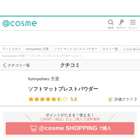
@cosme
アットコスメ
funnyelves 方里
ソフトマットプレストパウダー
口コミ一覧
にゃんる(´
funnyelves 方里 / ソフトマットプレストパウダー 口コミ
クチコミ
クチコミ一覧
funnyelves 方里
ソフトマットプレストパウダー
5.8
評価グラフ
ポイントがたまる！使える！
1,500円（税込）以上ご購入で送料無料
@cosme SHOPPING
で購入