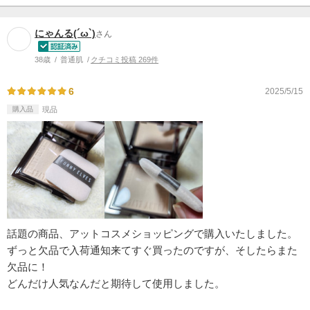
にゃんる(´ω`)
さん
38歳
普通肌
クチコミ投稿 269件
6
2025/5/15
購入品
現品
話題の商品、アットコスメショッピングで購入いたしました。
ずっと欠品で入荷通知来てすぐ買ったのですが、そしたらまた
欠品に！
どんだけ人気なんだと期待して使用しました。