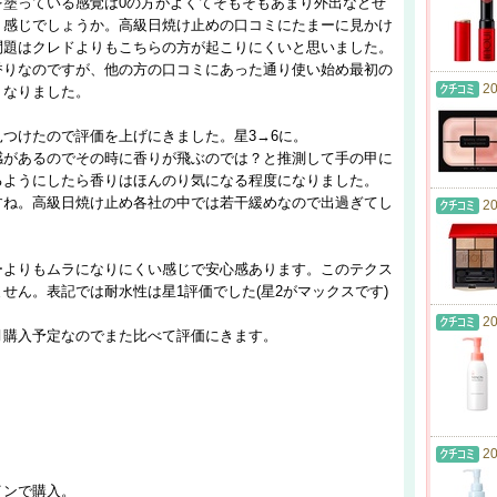
を塗っている感覚は0の方がよくてそもそもあまり外出などせ
う感じでしょうか。高級日焼け止めの口コミにたまーに見かけ
問題はクレドよりもこちらの方が起こりにくいと思いました。
香りなのですが、他の方の口コミにあった通り使い始め最初の
20
くなりました。
つけたので評価を上げにきました。星3→6に。
感があるのでその時に香りが飛ぶのでは？と推測して手の甲に
るようにしたら香りはほんのり気になる程度になりました。
すね。高級日焼け止め各社の中では若干緩めなので出過ぎてし
20
ーよりもムラになりにくい感じで安心感あります。このテクス
せん。表記では耐水性は星1評価でした(星2がマックスです)
20
月購入予定なのでまた比べて評価にきます。
20
インで購入。