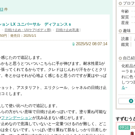
プロフ
83
件
年齢
･
髪質
･
星座
･
ョン LX ユニバーサル ディフェンスｓ
・
日焼け止め・UVケア(ボディ用)
・
日焼け止め乳液
]
趣味
50円
発売日：2025/1/1
読書
2025/5/2 08:07:14
鑑賞
を感じたので追記します。
自己紹
るかもと思うとついついこちらに手が伸びます。耐水性星1が
化粧品
を張ってくれてるからです。クレドはじんわり汗をかくとクリ
ーラＢ
す。冬とかはそれが心地よく感じると思うのですが夏はやっぱ
れに色
しつつ
ショット、アスタリフト、エリクシール、シャネルの日焼け止
る
口コミします。
入して使い比べたので追記します。
ちらの方がいい意味で日焼け止めっぽいです。塗り重ね可能な
や
ファンデーション
が沈み込まない感じがします。
すずむう
け止めなので意識していないと一定量つけるのが難しく、どこ
20
力は全くないです。いっぱい塗り重ねて肌をしっかり日差しか