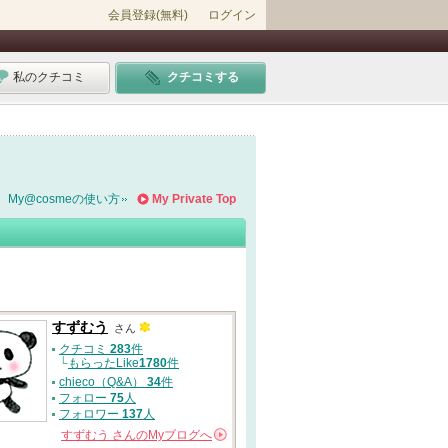
会員登録(無料)
ログイン
私のクチコミ
クチコミする
My@cosmeの使い方
My Private Top
すずむう
さん
クチコミ
283
件
└
もらったLike
1780
件
chieco（Q&A）
34
件
フォロー
75
人
フォロワー
137
人
すずむう
さんの
Myブログへ