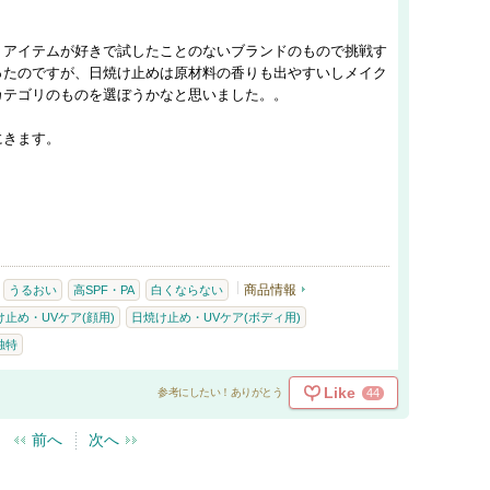
うアイテムが好きで試したことのないブランドのもので挑戦す
ったのですが、日焼け止めは原材料の香りも出やすいしメイク
カテゴリのものを選ぼうかなと思いました。。
にきます。
商品情報
うるおい
高SPF・PA
白くならない
け止め・UVケア(顔用)
日焼け止め・UVケア(ボディ用)
独特
Like
44
参考にしたい！ありがとう
前へ
次へ