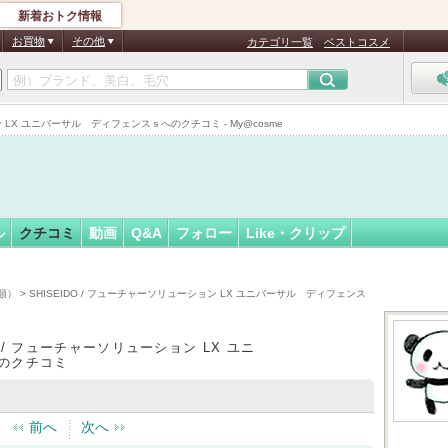
新着おトク情報
フォロー
さん
お買物
その他
カテゴリ一覧
ベストコスメ
 LX ユニバーサル ディフェンスｓへのクチコミ - My@cosme
ル
クチコミ
動画
Q&A
フォロー
Like・クリップ
順）
> SHISEIDO / フューチャーソリューション LX ユニバーサル ディフェンス
O / フューチャーソリューション LX ユニ
のクチコミ
前へ
次へ