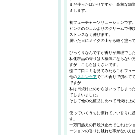
まだ使ったばかりですが、高額な部
ミします。
初フューチャーソリューションです
ピンクのジェルよりのクリームで伸
ストレスなく伸びます。
届いた日にメイクの上から軽く塗っ
びっくりなんですが香りが無理でし
私化粧品の香りは大概気にならない
すが、こちらはくさいです。
慌てて口コミを見てみたらこれフュ
他の
スキンケア
でこの香りで慣れて
ですが、
私は日焼け止めからはいってしまっ
てしまいました。
そして他の化粧品に比べて日焼け止
使っていくうちに慣れていい香りに
す。
一万円越えの日焼け止めでこれはシ
ーションの香りに触れた事がない方