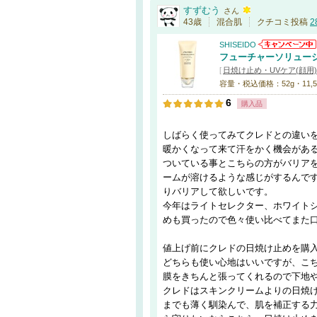
すずむう
さん
43歳
混合肌
クチコミ投稿
2
SHISEIDO
フューチャーソリューシ
[
日焼け止め・UVケア(顔用)
容量・税込価格：52g・11,5
6
購入品
しばらく使ってみてクレドとの違い
暖かくなって来て汗をかく機会があ
ついている事とこちらの方がバリア
ームが溶けるような感じがするんで
りバリアして欲しいです。
今年はライトセレクター、ホワイト
めも買ったので色々使い比べてまた
値上げ前にクレドの日焼け止めを購
どちらも使い心地はいいですが、こ
膜をきちんと張ってくれるので下地
クレドはスキンクリームよりの日焼
までも薄く馴染んで、肌を補正する