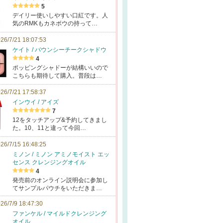
5
デイリー使いしやすい口紅です。人
気のRMKもカネボウの持って…
26/7/21 18:07:53
ケイト / バウンシーチークシャドウ
4
ポッピングシャドーが結構いいので
こちらも期待して購入。普段は…
26/7/21 17:58:37
インウイ / アイズ
7
12をタッチアップ&予約してきまし
た。10、11と違って今回…
26/7/15 16:48:25
ミノン / ミノン アミノモイスト エッ
センス クレンジングオイル
4
発売前のオンライン説明会に参加し
てサンプルパウチをいただきま…
26/7/9 18:47:30
ファンケル / マイルドクレンジング
オイル