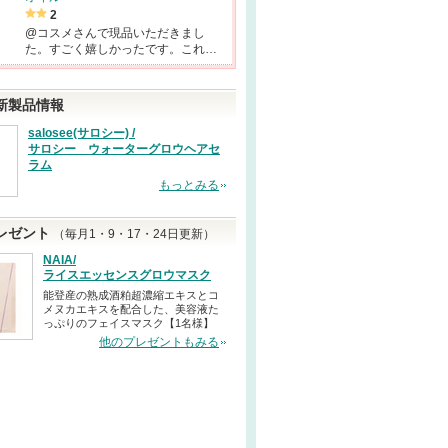
2
@コスメさんで現品いただきまし
た。すごく嬉しかったです。これ…
新製品情報
salosee(サロシー) /
サロシー ウォーターグロウヘアセ
ラム
もっとみる
レゼント
（毎月1・9・17・24日更新）
NAIA/
ライスエッセンスグロウマスク
能登産の熟成酒粕超濃縮エキスとコ
メヌカエキスを配合した、美容液た
っぷりのフェイスマスク【1名様】
他のプレゼントもみる