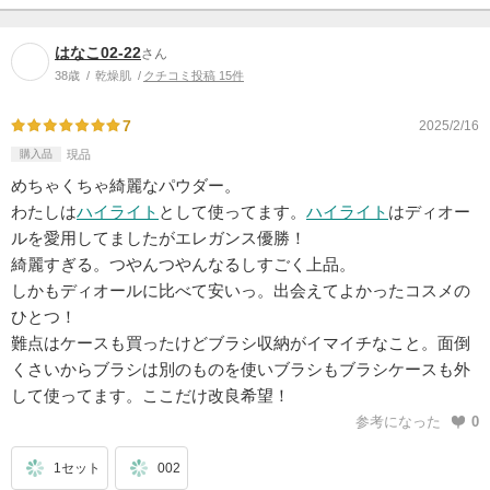
はなこ02-22
さん
38歳
乾燥肌
クチコミ投稿 15件
7
2025/2/16
購入品
現品
めちゃくちゃ綺麗なパウダー。
わたしは
ハイライト
として使ってます。
ハイライト
はディオー
ルを愛用してましたがエレガンス優勝！
綺麗すぎる。つやんつやんなるしすごく上品。
しかもディオールに比べて安いっ。出会えてよかったコスメの
ひとつ！
難点はケースも買ったけどブラシ収納がイマイチなこと。面倒
くさいからブラシは別のものを使いブラシもブラシケースも外
して使ってます。ここだけ改良希望！
参考になった
0
1セット
002