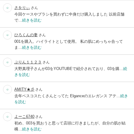
さをりぃ
さん
今回ケースやブラシを買わずに中身だけ購入しました 以前店舗
で…
続きを読む
ひろくんの妻
さん
001を購入。ハイライトとして使用。 私の肌にめっちゃ合って
ま…
続きを読む
ぷりん１１２３
さん
大野真理子さんが03をYOUTUBEで紹介されており、03を購…
続
きを読む
AMITY★彡
さん
去年ベスコスたくさんとってた Elganceのエレガンス アテ…
続き
を読む
よーこ6740
さん
初め、003を買おうと思って店頭に行きましたが、自分の肌が結
構…
続きを読む