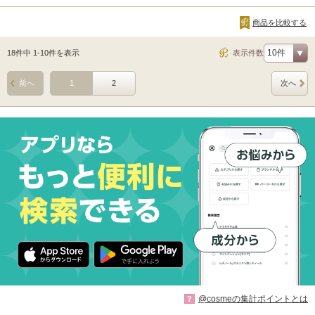
商品を比較する
18件中 1-10件を表示
表示件数
前へ
1
2
次へ
@cosmeの集計ポイントとは
?