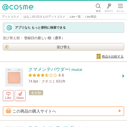
@cosme
アットコスメ
はなこ02-22さんのアットコスメ
Like一覧
Like商品
アプリなら もっと便利に検索できる
並び替え順：
登録日の新しい順（通常）
並び替え
商品を比較する
クマメンテパウダー
/ muice
4.6
74.8pt
クチコミ 831件
未分類
Like
Have
この商品の購入サイトへ