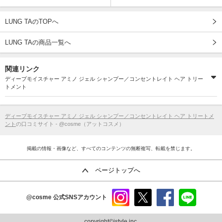
LUNG TAのTOPへ
LUNG TAの商品一覧へ
関連リンク
ディープモイスチャー アミノ ジェル シャンプー／コンセントレイト ヘア トリー
トメント
ディープモイスチャー アミノ ジェル シャンプー／コンセントレイト ヘア トリートメ
ント
の口コミサイト - @cosme（アットコスメ）
掲載の情報・画像など、すべてのコンテンツの無断複写、転載を禁じます。
ページトップへ
@cosme
公式SNSアカウント
instag
x
faceb
line
ram
ook
copyright©istyle,inc.