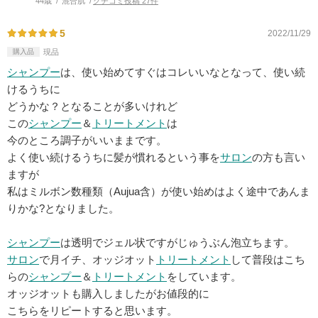
44歳
混合肌
クチコミ投稿 27件
5
2022/11/29
購入品
現品
シャンプー
は、使い始めてすぐはコレいいなとなって、使い続
けるうちに
どうかな？となることが多いけれど
この
シャンプー
＆
トリートメント
は
今のところ調子がいいままです。
よく使い続けるうちに髪が慣れるという事を
サロン
の方も言い
ますが
私はミルボン数種類（Aujua含）が使い始めはよく途中であんま
りかな?となりました。
シャンプー
は透明でジェル状ですがじゅうぶん泡立ちます。
サロン
で月イチ、オッジオット
トリートメント
して普段はこち
らの
シャンプー
＆
トリートメント
をしています。
オッジオットも購入しましたがお値段的に
こちらをリピートすると思います。