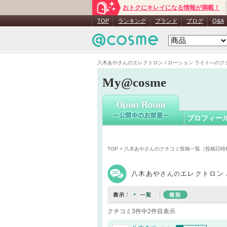
おトクにキレイになる情報が満載！
八木あや
TOP
ランキング
ブランド
ブログ
Q&A
八木あやさんのエレクトロン / ローション ライトへのクチコミ
My@cosme
プロフィー
TOP
>
八木あやさんのクチコミ投稿一覧（投稿日時
八木あや
エレクトロン 
さんの
クチコミ3件中2件目表示