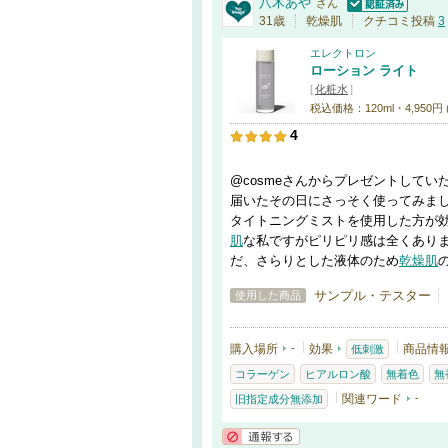
八木あや
さん
認証済
31歳
乾燥肌
クチコミ投稿
3
エレクトロン
ローション ライト
[
化粧水
]
税込価格：120ml・4,950円
4
@cosmeさんからプレゼントしてい
届いたその日にさっそく使ってみま
タイトニングミストを使用した方が
肌
な私ですがピリピリ感は全くあり
だ、さらりとした液体のため
乾燥肌
サンプル・テスター
使用した商品
購入場所
-
効果
商品情
低刺激
コラーゲン
ヒアルロン酸
無着色
無
関連ワード
-
旧指定成分無添加