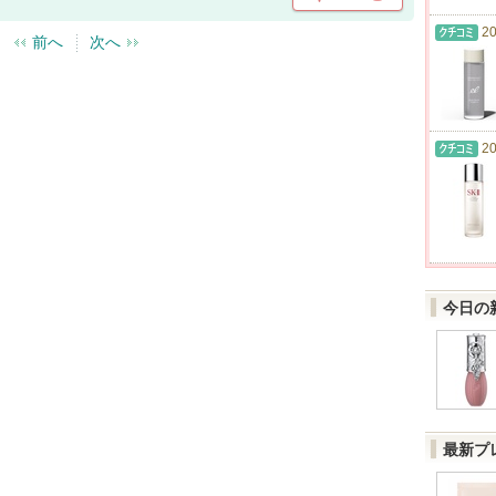
20
前へ
次へ
20
今日の
最新プ