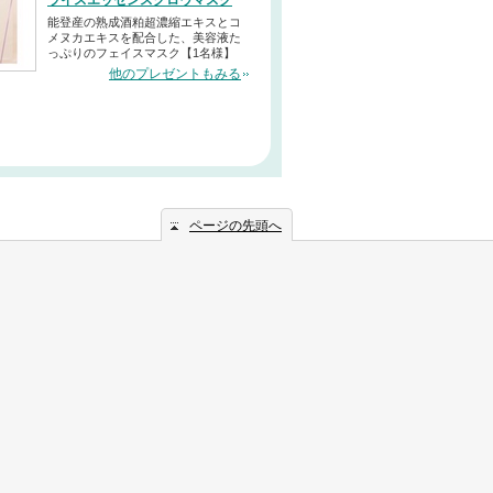
ライスエッセンスグロウマスク
能登産の熟成酒粕超濃縮エキスとコ
メヌカエキスを配合した、美容液た
っぷりのフェイスマスク【1名様】
他のプレゼントもみる
ページの先頭へ