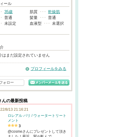
→
ィール
･･
35歳
肌質
･･･
乾燥肌
･･
普通
髪量
･･･
普通
･･
未設定
血液型
･･･
未選択
介
介はまだ設定されていません
プロフィールをみる
フォロー
さんの最新投稿
22/8/13 21:16:21
ロレアル パリ / ウォータートリート
メント
3
@cosmeさんにプレゼントして頂き
ました！最近、髪が軋んで…