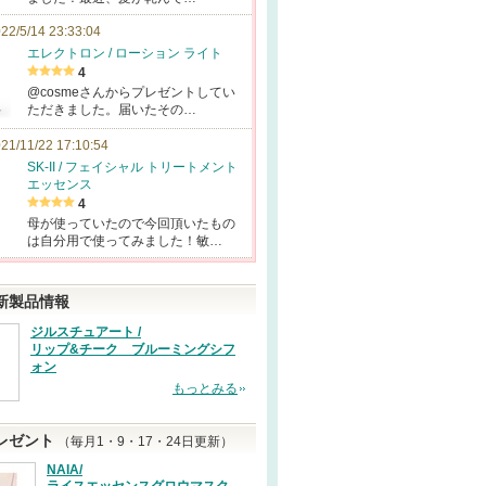
22/5/14 23:33:04
エレクトロン / ローション ライト
4
@cosmeさんからプレゼントしてい
ただきました。届いたその…
21/11/22 17:10:54
SK-II / フェイシャル トリートメント
エッセンス
4
母が使っていたので今回頂いたもの
は自分用で使ってみました！敏…
新製品情報
ジルスチュアート /
リップ&チーク ブルーミングシフ
ォン
もっとみる
レゼント
（毎月1・9・17・24日更新）
NAIA/