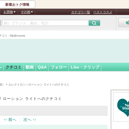
新着おトク情報
フォロー
さん
お買物
その他
カテゴリ一覧
ベストコスメ
認
証
 - My@cosme
済
ル
クチコミ
動画
Q&A
フォロー
Like・クリップ
順）
> エレクトロン / ローション ライトへのクチコミ
/ ローション ライトへのクチコミ
前へ
次へ