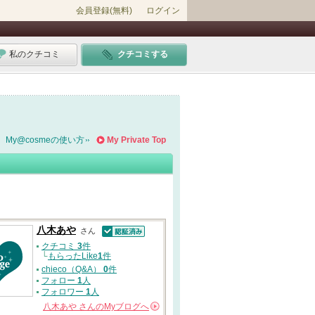
会員登録(無料)
ログイン
私のクチコミ
クチコミする
My@cosmeの使い方
My Private Top
八木あや
さん
認証済
クチコミ
3
件
└
もらったLike
1
件
chieco（Q&A）
0
件
フォロー
1
人
フォロワー
1
人
八木あや
さんの
Myブログへ