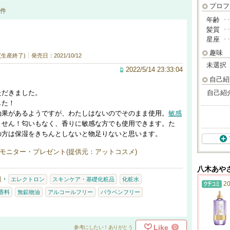
プロフ
件
年齢
･
髪質
･
星座
･
趣味
 (生産終了)
発売日：2021/10/12
未選択
2022/5/14 23:33:04
自己紹
ただきました。
自己紹
した！
効果があるようですが、わたしはないのでそのまま使用。
敏感
ません！匂いもなく、香りに敏感な方でも使用できます。た
の方は保湿をきちんとしないと物足りないと思います。
モニター・プレゼント(提供元：アットコスメ)
八木あや
報
エレクトロン
スキンケア・基礎化粧品
化粧水
20
香料
無鉱物油
アルコールフリー
パラベンフリー
Like
0
参考にしたい！ありがとう