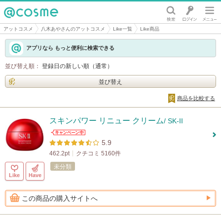
@cosme
アットコスメ
八木あやさんのアットコスメ
Like一覧
Like商品
アプリなら もっと便利に検索できる
並び替え順：
登録日の新しい順（通常）
並び替え
商品を比較する
スキンパワー リニュー クリーム
/ SK-II
5.9
462.2pt
クチコミ 5160件
未分類
Like
Have
この商品の購入サイトへ