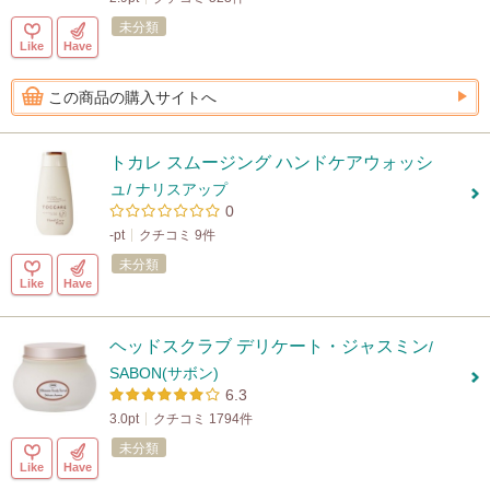
未分類
Like
Have
この商品の購入サイトへ
トカレ スムージング ハンドケアウォッシ
ュ
/ ナリスアップ
0
-pt
クチコミ 9件
未分類
Like
Have
ヘッドスクラブ デリケート・ジャスミン
/
SABON(サボン)
6.3
3.0pt
クチコミ 1794件
未分類
Like
Have