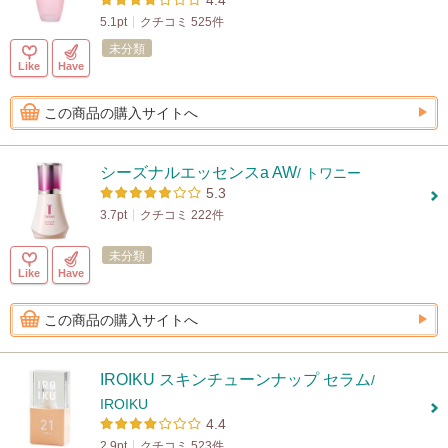
4.4
5.1pt
クチコミ 525件
未分類
Like
Have
この商品の購入サイトへ
シーズナルエッセンスa AW
/ トワニー
5.3
3.7pt
クチコミ 222件
未分類
Like
Have
この商品の購入サイトへ
IROIKU スキンチューンナップ セラム
/
IROIKU
4.4
2.9pt
クチコミ 523件