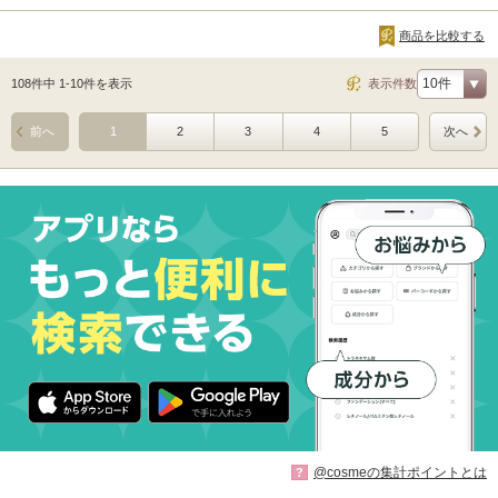
商品を比較する
108件中 1-10件を表示
表示件数
前へ
1
2
3
4
5
次へ
@cosmeの集計ポイントとは
?